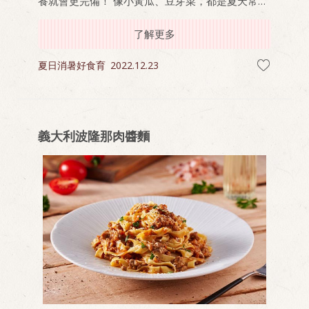
養就會更完備！ 像小黃瓜、豆芽菜，都是夏天常見
的消暑蔬果 龍鬚菜、海帶芽、竹筍等，也適合用來
涼補喔～
了解更多
夏日消暑好食育
2022.12.23
義大利波隆那肉醬麵