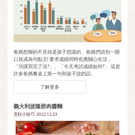
爸媽想聊的不見得是孩子想講的﹑爸媽們請別一開
口就成為句點王! 要求成績同時也應關心生活，
「功課寫完了沒?」、「今天考試成績如何?」 這是
許多爸媽餐桌上第一句和孩子說的話。
了解更多
義大利波隆那肉醬麵
烹飪小技巧
2022.12.23