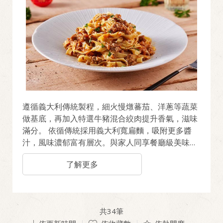
遵循義大利傳統製程，細火慢燉蕃茄、洋蔥等蔬菜
做基底，再加入特選牛豬混合絞肉提升香氣，滋味
滿分。 依循傳統採用義大利寬扁麵，吸附更多醬
汁，風味濃郁富有層次。與家人同享餐廳級美味，
感情更增溫！
了解更多
共
34
筆