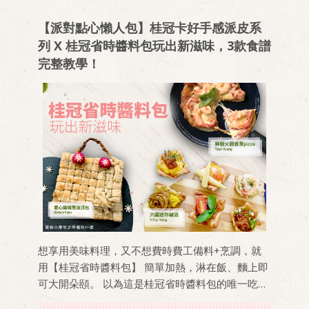
【派對點心懶人包】桂冠卡好手感派皮系
列 X 桂冠省時醬料包玩出新滋味，3款食譜
完整教學！
想享用美味料理，又不想費時費工備料+烹調，就
用【桂冠省時醬料包】 簡單加熱，淋在飯、麵上即
可大開朵頤。 以為這是桂冠省時醬料包的唯一吃
法？那就大錯特錯啦！