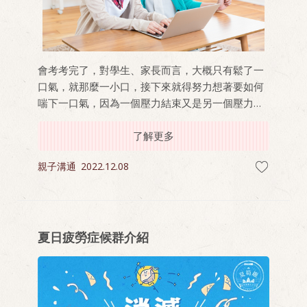
會考考完了，對學生、家長而言，大概只有鬆了一
口氣，就那麼一小口，接下來就得努力想著要如何
喘下一口氣，因為一個壓力結束又是另一個壓力開
始——如何選填志願？身為一個專業的考生家長該
如何協助孩子，心中想著要避免幫孩子做決定，又
了解更多
擔心孩子亂做決定，該如何拿捏？畢竟這是孩子人
親子溝通
2022.12.08
生第一個重大決定！
夏日疲勞症候群介紹