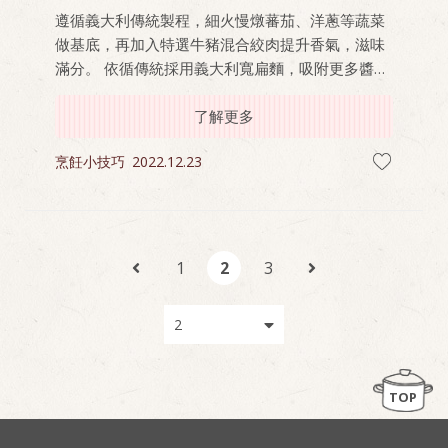
遵循義大利傳統製程，細火慢燉蕃茄、洋蔥等蔬菜
做基底，再加入特選牛豬混合絞肉提升香氣，滋味
滿分。 依循傳統採用義大利寬扁麵，吸附更多醬
汁，風味濃郁富有層次。與家人同享餐廳級美味，
感情更增溫！
了解更多
烹飪小技巧
2022.12.23
1
2
3
TOP