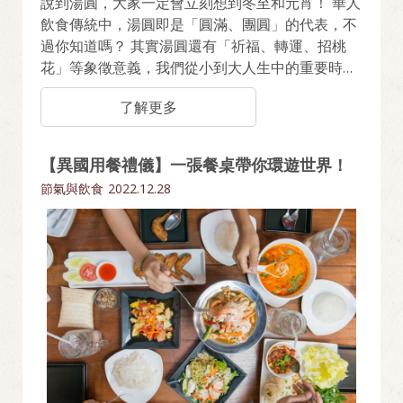
說到湯圓，大家一定會立刻想到冬至和元宵！ 華人
飲食傳統中，湯圓即是「圓滿、團圓」的代表，不
過你知道嗎？ 其實湯圓還有「祈福、轉運、招桃
花」等象徵意義，我們從小到大人生中的重要時
刻，也都少不了一碗湯圓。 原來湯圓不只是品嚐美
了解更多
味，更是幸福的象徵！
【異國用餐禮儀】一張餐桌帶你環遊世界！
節氣與飲食
2022.12.28