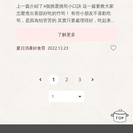
上一篇介紹了4個挑選挑筍小口訣 這一篇要教大家
怎麼煮出香甜好吃的竹筍！ 有些小朋友不喜歡吃
筍，是因為怕苦苦的 其實只要處理得好，吃起來就
會細嫩又甘甜！
了解更多
夏日消暑好食育
2022.12.23
1
2
3
TOP