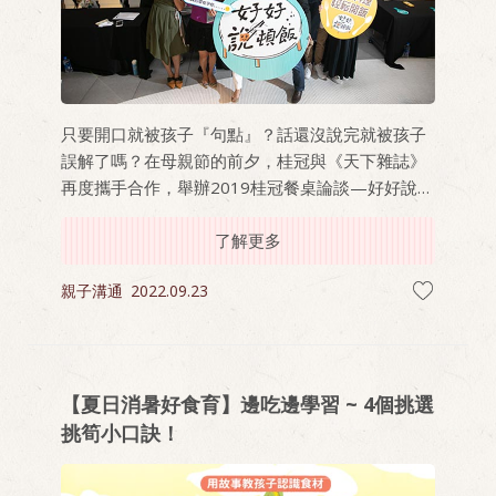
只要開口就被孩子『句點』？話還沒說完就被孩子
誤解了嗎？在母親節的前夕，桂冠與《天下雜誌》
再度攜手合作，舉辦2019桂冠餐桌論談—好好說頓
飯活動，現場邀請了兩百位帶著孩子參與的爸媽，
共同探討當孩子變成省話一哥、沉默一姐時，該怎
了解更多
麼激起親子談話的火花。
親子溝通
2022.09.23
【夏日消暑好食育】邊吃邊學習 ~ 4個挑選
挑筍小口訣！