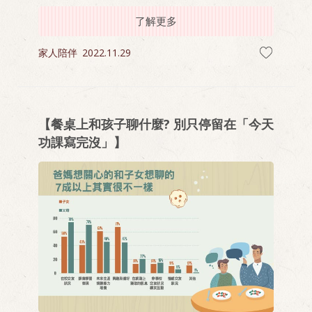
型，食物頓時間看起來更誘人，想想孩子每天在午
餐或是校外教學時打開便當盒的瞬間，一定是驚喜
了解更多
又幸福，順便還能跟同學炫耀一下(笑)！
家人陪伴
2022.11.29
【餐桌上和孩子聊什麼? 別只停留在「今天
功課寫完沒」】