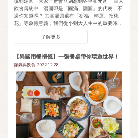
說到湯圓，大家一定會立刻想到冬至和元宵！ 華人
飲食傳統中，湯圓即是「圓滿、團圓」的代表，不
過你知道嗎？ 其實湯圓還有「祈福、轉運、招桃
花」等象徵意義，我們從小到大人生中的重要時
刻，也都少不了一碗湯圓。 原來湯圓不只是品嚐美
了解更多
味，更是幸福的象徵！
【異國用餐禮儀】一張餐桌帶你環遊世界！
節氣與飲食
2022.12.28