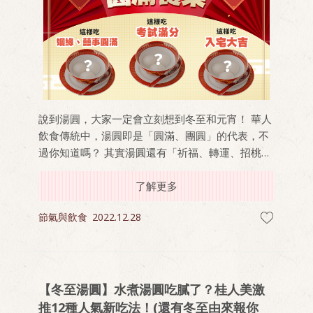
說到湯圓，大家一定會立刻想到冬至和元宵！ 華人
飲食傳統中，湯圓即是「圓滿、團圓」的代表，不
過你知道嗎？ 其實湯圓還有「祈福、轉運、招桃
花」等象徵意義，我們從小到大人生中的重要時
刻，也都少不了一碗湯圓。 原來湯圓不只是品嚐美
了解更多
味，更是幸福的象徵！
節氣與飲食
2022.12.28
【冬至湯圓】水煮湯圓吃膩了？桂人美激
推12種人氣新吃法！(還有冬至由來報你