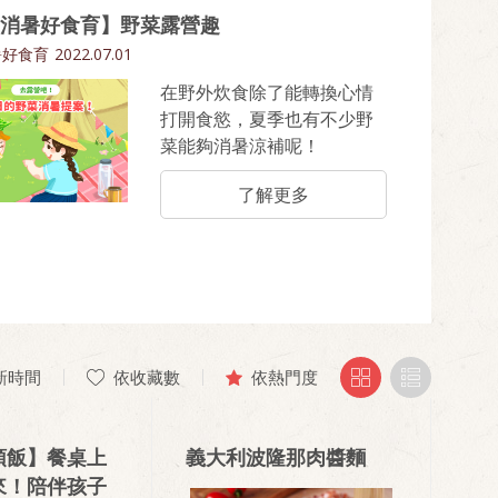
消暑好食育】野菜露營趣
暑好食育
2022.07.01
在野外炊食除了能轉換心情
打開食慾，夏季也有不少野
菜能夠消暑涼補呢！
了解更多
新時間
依收藏數
依熱門度
頓飯】餐桌上
義大利波隆那肉醬麵
來！陪伴孩子