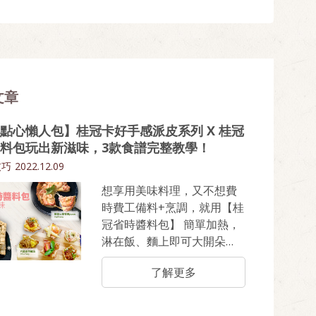
文章
點心懶人包】桂冠卡好手感派皮系列 X 桂冠
料包玩出新滋味，3款食譜完整教學！
技巧
2022.12.09
想享用美味料理，又不想費
時費工備料+烹調，就用【桂
冠省時醬料包】 簡單加熱，
淋在飯、麵上即可大開朵
頤。 以為這是桂冠省時醬料
了解更多
包的唯一吃法？那就大錯特
錯啦！