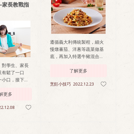
—家長教戰指
遵循義大利傳統製程，細火
慢燉蕃茄、洋蔥等蔬菜做基
底，再加入特選牛豬混合絞
肉提升香氣，滋味滿分。 依
，對學生、家長
循傳統採用義大利寬扁麵，
了解更多
只有鬆了一口
吸附更多醬汁，風味濃郁富
一小口，接下來
烹飪小技巧
2022.12.23
有層次。與家人同享餐廳級
著要如何喘下一
美味，感情更增溫！
一個壓力結束又
解更多
力開始——如何
2.12.08
身為一個專業的
如何協助孩子，
避免幫孩子做決
孩子亂做決定，