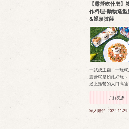
【露營吃什麼】
作料理-動物造型
&饅頭披薩
一試成主顧！一玩就
露營就是如此好玩～ 
迷上露營的人口高達2
人，不只是朋友間假
的好選擇，更是家庭
了解更多
子感情的最佳選擇之
家人陪伴
2022.11.29
台各地有不同風格的
地滿足各個需求，不
點大家一定很在意，