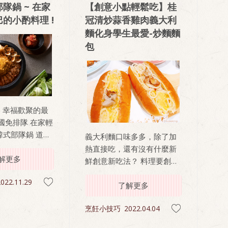
？畢竟這是孩子
隊鍋 ~ 在家
【創意小點輕鬆吃】桂
重大決定！
的小酌料理 !
冠清炒蒜香雞肉義大利
麵化身學生最愛-炒麵麵
包
- 幸福歡聚的最
排隊 在家輕
韓式部隊鍋 道地
義大利麵口味多多，除了加
與配料，美味料
熱直接吃，還有沒有什麼新
下更多備料時
解更多
鮮創意新吃法？ 料理要創
朋友共享餐桌時
意，找桂冠就對啦！話不多
022.11.29
說義大利麵新吃法大公開～
了解更多
烹飪小技巧
2022.04.04