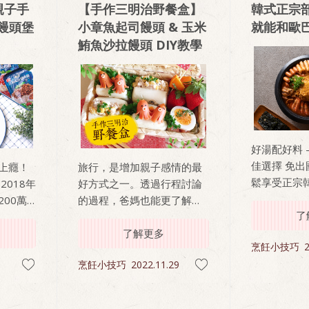
該如何拿捏
親子手
【手作三明治野餐盒】
韓式正宗部
人生第一個
饅頭堡
小章魚起司饅頭 & 玉米
就能和歐巴
鮪魚沙拉饅頭 DIY教學
好湯配好料 
佳選擇 免出國免
上癮！
旅行，是增加親子感情的最
鬆享受正宗
2018年
好方式之一。透過行程討論
韓式的湯底
00萬
的過程，爸媽也能更了解孩
理組合，省
了
日休閒
子的喜好，彼此間的交流更
間，與家人
拉近親
加頻繁，更能創造共同記
了解更多
烹飪小技巧
2
光 !
一。全
憶，結束後也能成為親子間
烹飪小技巧
2022.11.29
露營營
的話題之一。 周末是一日郊
過有一
遊的好選擇，出遊前跟小孩
就是
一起做做小點心，簡單幾個