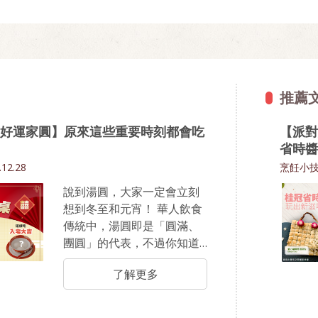
推薦
好運家圓】原來這些重要時刻都會吃
【派對
省時醬
.12.28
烹飪小
說到湯圓，大家一定會立刻
想到冬至和元宵！ 華人飲食
傳統中，湯圓即是「圓滿、
團圓」的代表，不過你知道
嗎？ 其實湯圓還有「祈福、
了解更多
轉運、招桃花」等象徵意
義，我們從小到大人生中的
重要時刻，也都少不了一碗