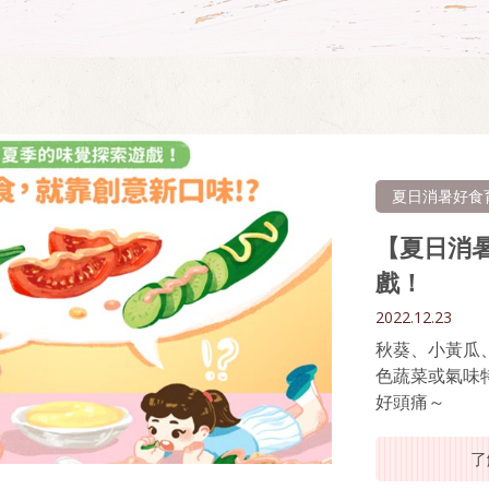
夏日消暑好食
【夏日消
戲！
2022.12.23
秋葵、小黃瓜
色蔬菜或氣味
好頭痛～
了