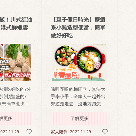
開飯！川式紅油
【親子假日時光】療癒
S 港式鮮蝦雲
系小雞造型便當，簡單
做好好吃
手想吃好吃的?外
唏哩花啦的梅雨季，無法大
想吃頓豐盛的?
手牽小手，全家人一起外出
只想簡單煮快速
郊遊走走去。沒地方跑怎麼
時快速又美味的美
辦？可別窩在家各自做各自
解更多
的事，不只無趣，日子久了
了解更多
還會讓人忘了怎麼跟家人好
022.11.29
家人陪伴
2022.11.29
好互動交流。