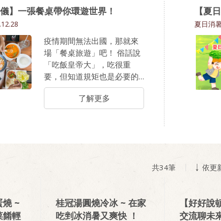
湯圓。 原來湯圓不只是品嚐
儀】一張餐桌帶你環遊世界！
【夏日
美味，更是幸福的象徵！
.12.28
夏日消
疫情期間無法出國，那就來
場「餐桌旅遊」吧！ 俗話說
「吃飯皇帝大」，吃很重
要，但知道規矩也是必要的
～世界文化大不同，各國的
了解更多
用餐禮儀也有些差異，在他
國違反了可是很失禮的呀～
在下次出國前先來熟悉一下
吧，立即看看這些國家有哪
些飲食禁忌！
共
34
筆
依更
燒 ~
桂冠湯圓燒冷冰 ~ 在家
【好好說
菜餚輕
吃剉冰消暑又爽快 ！
交流聊未