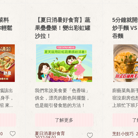
步驟拉近彼此距離，出遊有
吃有玩更開心！
菜料
【夏日消暑好食育】蔬
5分鐘就
你輕鬆
果疊疊樂！變出彩虹罐
炒手麵 V
沙拉！
吞麵
惱該出
我們常說美食要「色香味」
廚藝菜鳥新
顯身手，
俱全，漂亮的顏色與擺盤，
宿沒廚房也
招 來來
也是能引發食慾的方法！
上班忙下班
沙拉，
吃?獻上省
一桌
了解更多
食推薦
了
夏日消暑好食育
10
烹飪小技巧
2
2022.08.01