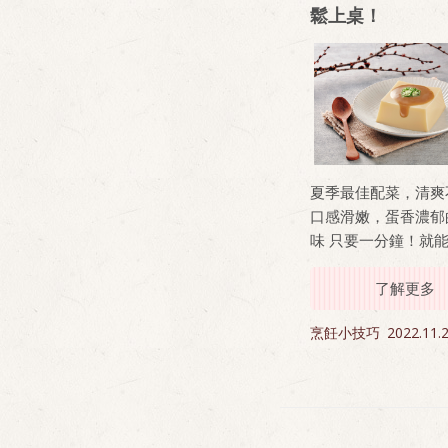
鬆上桌！
夏季最佳配菜，清爽
口感滑嫩，蛋香濃郁
味 只要一分鐘！就
用！ 天熱時，打開
胡麻醬，一分鐘清爽
了解更多
冷時，倒出水炊蛋微
烹飪小技巧
2022.11.
熱，再淋上胡麻醬汁
鐘溫食暖心