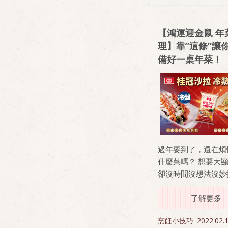
「吃什麼」！
【鴻運迎金鼠 年
理】靠”這條”讓
備好一桌年菜！
過年要到了，還在煩
什麼菜嗎？ 想要大
卻沒時間沒想法沒妙
來最強神隊友－桂冠
讓你冷熱通殺，搞定
了解更多
菜！
烹飪小技巧
2022.02.