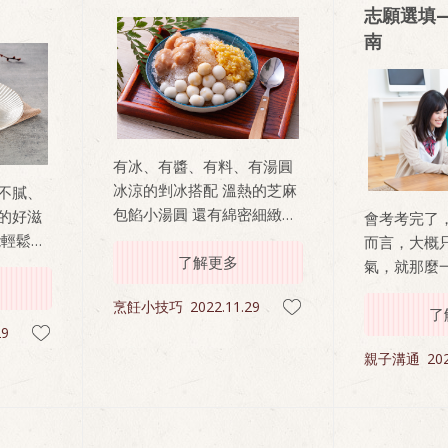
志願選填
南
有冰、有醬、有料、有湯圓
冰涼的剉冰搭配 溫熱的芝麻
不膩、
包餡小湯圓 還有綿密細緻的
的好滋
會考考完了
芋頭、綠豆蒜配料 再加上濃
能輕鬆享
而言，大概
郁的黑糖醬汁 冰涼、溫熱、
了解更多
直接淋上
氣，就那麼
Q軟、甜蜜多重口感一次滿
享用 天
就得努力想
烹飪小技巧
2022.11.29
足！ 在家10分鐘即可輕鬆料
波加
口氣，因為
了
29
理 最適合媽媽帶著小朋友，
，三分
是另一個壓
暑假在家一起做燒冷冰 好玩
親子溝通
202
選填志願？
又好吃，讓媽媽煮得安心，
考生家長該
小孩吃得開心
心中想著要
定，又擔心