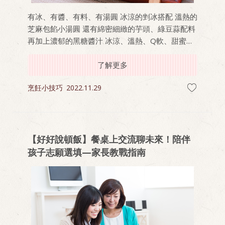
有冰、有醬、有料、有湯圓 冰涼的剉冰搭配 溫熱的
芝麻包餡小湯圓 還有綿密細緻的芋頭、綠豆蒜配料
再加上濃郁的黑糖醬汁 冰涼、溫熱、Q軟、甜蜜多
重口感一次滿足！ 在家10分鐘即可輕鬆料理 最適
合媽媽帶著小朋友，暑假在家一起做燒冷冰 好玩又
了解更多
好吃，讓媽媽煮得安心，小孩吃得開心
烹飪小技巧
2022.11.29
【好好說頓飯】餐桌上交流聊未來！陪伴
孩子志願選填—家長教戰指南