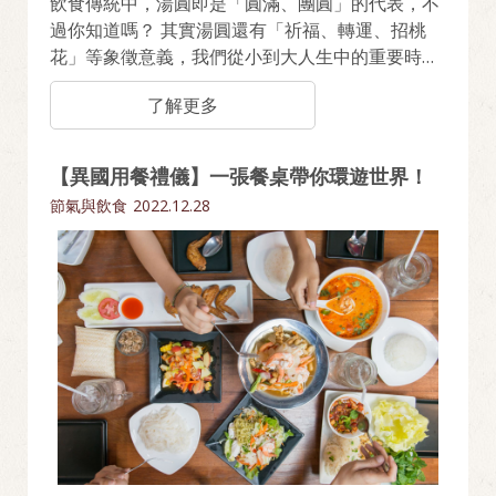
飲食傳統中，湯圓即是「圓滿、團圓」的代表，不
過你知道嗎？ 其實湯圓還有「祈福、轉運、招桃
花」等象徵意義，我們從小到大人生中的重要時
刻，也都少不了一碗湯圓。 原來湯圓不只是品嚐美
了解更多
味，更是幸福的象徵！
【異國用餐禮儀】一張餐桌帶你環遊世界！
節氣與飲食
2022.12.28