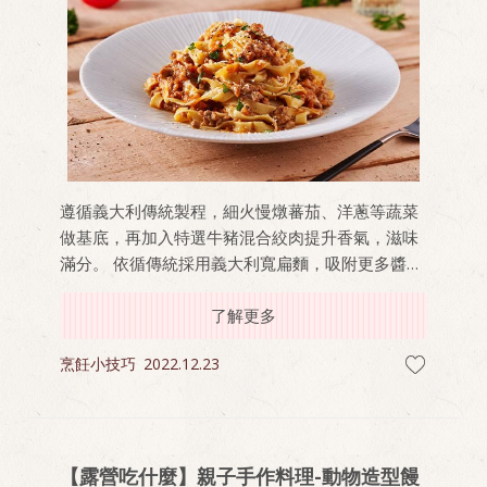
遵循義大利傳統製程，細火慢燉蕃茄、洋蔥等蔬菜
做基底，再加入特選牛豬混合絞肉提升香氣，滋味
滿分。 依循傳統採用義大利寬扁麵，吸附更多醬
汁，風味濃郁富有層次。與家人同享餐廳級美味，
感情更增溫！
了解更多
烹飪小技巧
2022.12.23
【露營吃什麼】親子手作料理-動物造型饅