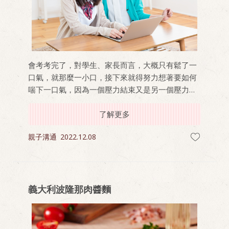
會考考完了，對學生、家長而言，大概只有鬆了一
口氣，就那麼一小口，接下來就得努力想著要如何
喘下一口氣，因為一個壓力結束又是另一個壓力開
始——如何選填志願？身為一個專業的考生家長該
如何協助孩子，心中想著要避免幫孩子做決定，又
了解更多
擔心孩子亂做決定，該如何拿捏？畢竟這是孩子人
親子溝通
2022.12.08
生第一個重大決定！
義大利波隆那肉醬麵