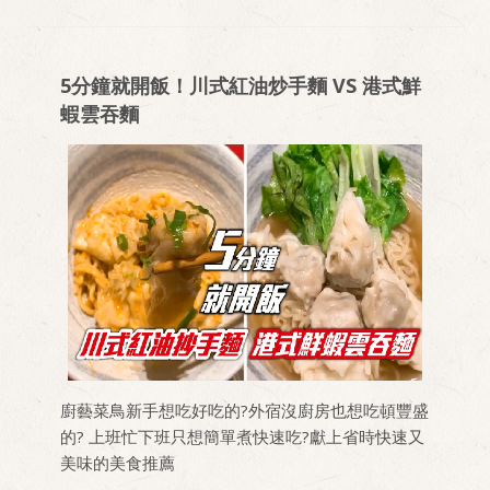
5分鐘就開飯！川式紅油炒手麵 VS 港式鮮
蝦雲吞麵
廚藝菜鳥新手想吃好吃的?外宿沒廚房也想吃頓豐盛
的? 上班忙下班只想簡單煮快速吃?獻上省時快速又
美味的美食推薦