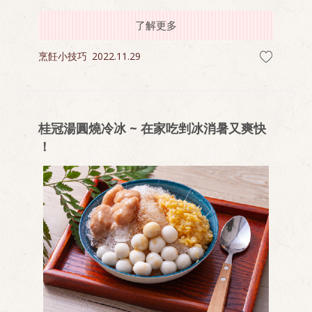
炊蛋微波加熱，再淋上胡麻醬汁，三分鐘溫食暖心
了解更多
烹飪小技巧
2022.11.29
桂冠湯圓燒冷冰 ~ 在家吃剉冰消暑又爽快
！