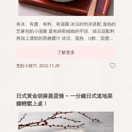
有冰、有醬、有料、有湯圓 冰涼的剉冰搭配 溫熱的
芝麻包餡小湯圓 還有綿密細緻的芋頭、綠豆蒜配料
再加上濃郁的黑糖醬汁 冰涼、溫熱、Q軟、甜蜜多
重口感一次滿足！ 在家10分鐘即可輕鬆料理 最適
合媽媽帶著小朋友，暑假在家一起做燒冷冰 好玩又
了解更多
好吃，讓媽媽煮得安心，小孩吃得開心
烹飪小技巧
2022.11.29
日式黃金胡麻蒸蛋燒 ~ 一分鐘日式道地菜
餚輕鬆上桌！