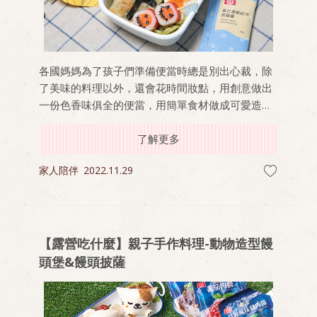
各國媽媽為了孩子們準備便當時總是別出心裁，除
了美味的料理以外，還會花時間妝點，用創意做出
一份色香味俱全的便當，用簡單食材做成可愛造
型，食物頓時間看起來更誘人，想想孩子每天在午
餐或是校外教學時打開便當盒的瞬間，一定是驚喜
了解更多
又幸福，順便還能跟同學炫耀一下(笑)！
家人陪伴
2022.11.29
【露營吃什麼】親子手作料理-動物造型饅
頭堡&饅頭披薩