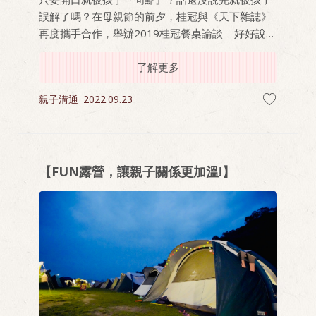
誤解了嗎？在母親節的前夕，桂冠與《天下雜誌》
再度攜手合作，舉辦2019桂冠餐桌論談—好好說頓
飯活動，現場邀請了兩百位帶著孩子參與的爸媽，
共同探討當孩子變成省話一哥、沉默一姐時，該怎
了解更多
麼激起親子談話的火花。
親子溝通
2022.09.23
【FUN露營，讓親子關係更加溫!】