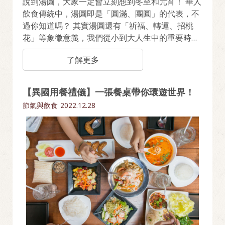
說到湯圓，大家一定會立刻想到冬至和元宵！ 華人
飲食傳統中，湯圓即是「圓滿、團圓」的代表，不
過你知道嗎？ 其實湯圓還有「祈福、轉運、招桃
花」等象徵意義，我們從小到大人生中的重要時
刻，也都少不了一碗湯圓。 原來湯圓不只是品嚐美
了解更多
味，更是幸福的象徵！
【異國用餐禮儀】一張餐桌帶你環遊世界！
節氣與飲食
2022.12.28