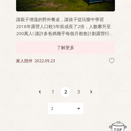
讓親子增溫的野外餐桌，讓孩子從玩樂中學習
2018年露營人口較5年前成長了2倍，人數攀升至
200萬人! 讓許多爸媽幾乎每個月都會計劃露營行程
讓孩子出外放電，一露營就上癮!
了解更多
家人陪伴
2022.09.23
1
2
3
TOP