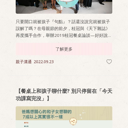
只要開口就被孩子『句點』？話還沒說完就被孩子
誤解了嗎？在母親節的前夕，桂冠與《天下雜誌》
再度攜手合作，舉辦2019桂冠餐桌論談—好好說頓
飯活動，現場邀請了兩百位帶著孩子參與的爸媽，
共同探討當孩子變成省話一哥、沉默一姐時，該怎
了解更多
麼激起親子談話的火花。
親子溝通
2022.09.23
【餐桌上和孩子聊什麼? 別只停留在「今天
功課寫完沒」】