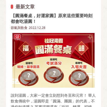
最新文章
【圓滿餐桌，好運家圓】原來這些重要時刻
都會吃湯圓！
節氣與飲食
2022.12.28
說到湯圓，大家一定會立刻想到冬至和元宵！ 華人
飲食傳統中，湯圓即是「圓滿、團圓」的代表，不
過你知道嗎？ 其實湯圓還有「祈福、轉運、招桃