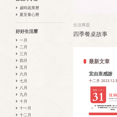
歲時蔬果曆
夏至養心曆
生活專題
好好生活曆
四季餐桌故事
一月
二月
三月
最新文章
四月
五月
宜由衷感謝
六月
十二月
2023.12.
七月
八月
九月
十月
十一月
十二月