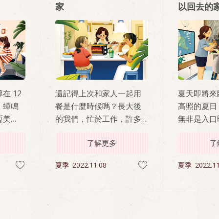
家
以回去的
在 12
還記得上次和家人一起用
夏天即將來
，蟬鳴
餐是什麼時候嗎？長大後
高照的夏日
暫美
的我們，忙於工作，許多
無非是入口
邊人行
人長期居於外地，漸漸忘
及消暑的沁
了解更多
了
思量著
記了家的模樣。回憶裡依
伴隨著暑氣
學考
稀浮現童年和家人一起用
來訪，雖然
夏季
2022.11.08
夏季
2022.11
對於未
餐的歡笑聲，卻不忍深刻
致，卻也在
一年，
回味，怕勾起了身為異鄉
來些許涼意
臨人生
人抹不掉的一縷思念愁
緒。