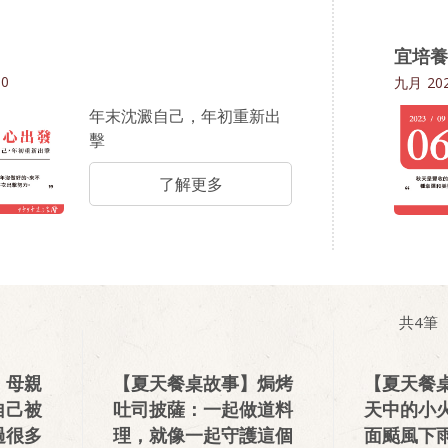
宜培養
30
九月
202
年末沈澱自己，年初重新出
擊
了解更多
共
4
筆
】母親
【夏天餐桌故事】焗烤
【夏天餐
自己被
吐司披薩：一起做道料
天中的小
過很多
理，就像一起守護這個
面颳風下