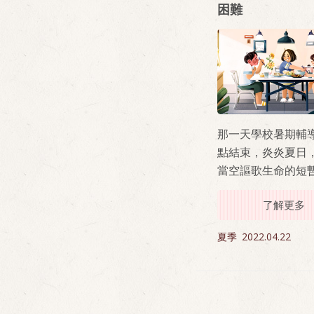
困難
那一天學校暑期輔導
點結束，炎炎夏日
當空謳歌生命的短
好。我站在學校周
了解更多
道的樹蔭下，一邊
回家後如何準備升
夏季
2022.04.22
試，一邊壓抑內心
來的迷茫不安。這
我15歲，第一次面
重大抉擇。