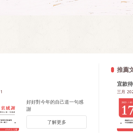
推薦
宜款待
31
三月
202
好好對今年的自己道一句感
謝
了解更多