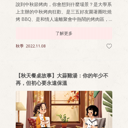
說到中秋節烤肉，你會想到什麼場景？是大學系
上主辦的中秋烤肉狂歡、是三五好友圍著圈吃燒
烤 BBQ、是和情人遠離聚會中熱鬧的烤肉區，
乘著月光享受兩人時光？從小到大，中秋節烤肉
了解更多
的場景不勝枚舉，但令我印象最深刻的，是出社
會後回阿嬤家烤肉的那一次。
秋季
2022.11.08
【秋天餐桌故事】大蒜雞湯：你的年少不
再，但初心要永遠保溫