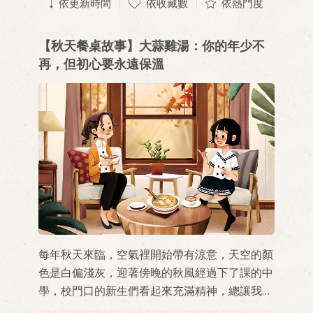
依更新時間
依收藏數
依熱門度
【秋天餐桌故事】大蒜雞湯：你的年少不
再，但初心要永遠保溫
每年秋天來臨，空氣裡開始帶有涼意，天空的顏
色是白偏淺灰，迎著傍晚的秋風經過下了課的中
學，校門口的新生們看起來充滿精神，總讓我想
起十幾歲的青春學生歲月，還有穿著校服一起吃