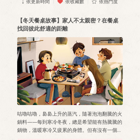
依更新時間
依收藏數
依熱門度
【冬天餐桌故事】家人不太親密？在餐桌
找回彼此舒適的距離
咕嚕咕嚕，裊裊上升的蒸汽，隨著泡泡翻騰的火
鍋料——每到寒冷冬夜，總是希望能有熱騰騰的
鍋物，溫暖寒冷又疲累的身體。但有沒有一個更
直接的溫暖，能夠暖胃又暖心？對我來說，那是