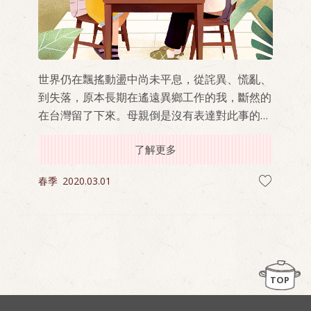
世界仍在飄搖動盪中尚未平息，從詫異、慌亂、
到失落，原本長期在遙遠異鄉工作的我，斷然的
在台灣留了下來。母親倒是沒有表達對此事的意
見。返鄉後，生活就在共居中的柴米油鹽中展
了解更多
開。
春季
2020.03.01
TOP