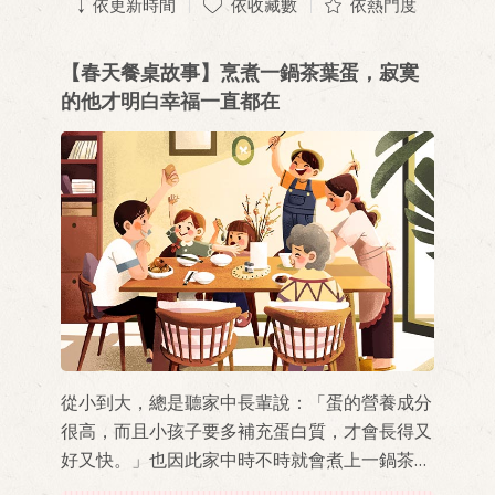
依更新時間
依收藏數
依熱門度
【春天餐桌故事】烹煮一鍋茶葉蛋，寂寞
的他才明白幸福一直都在
從小到大，總是聽家中長輩說：「蛋的營養成分
很高，而且小孩子要多補充蛋白質，才會長得又
好又快。」也因此家中時不時就會煮上一鍋茶葉
蛋。當鹹甜的醬汁煮滾，開始發出咕嚕咕嚕的聲