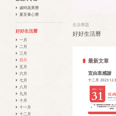
歲時蔬果曆
夏至養心曆
生活專題
好好生活曆
好好生活曆
一月
二月
三月
最新文章
四月
五月
宜由衷感謝
六月
十二月
2023.12.
七月
八月
九月
十月
十一月
十二月