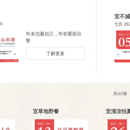
宜不減
30
七月
202
年末沈澱自己，年初重新出
擊
了解更多
共
30
筆
宜草地野餐
宜清涼怡