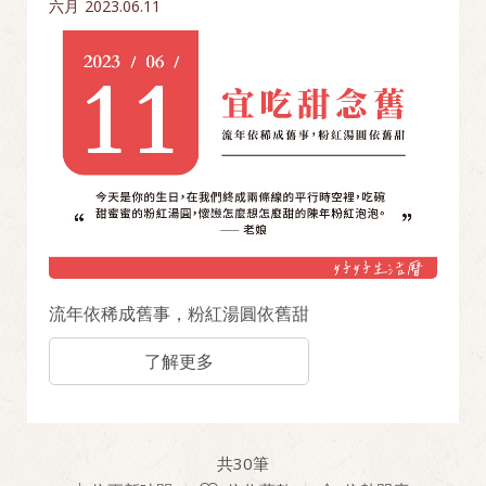
六月
2023.06.11
流年依稀成舊事，粉紅湯圓依舊甜
了解更多
共
30
筆