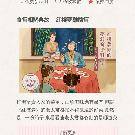
依更新時間
依收藏數
依熱門度
食筍相關典故： 紅樓夢雞髓筍
打開富貴人家的菜單，山珍海味應有盡有 但讓
《紅樓夢》的老太君都捨不得放過的好菜 竟然
是…一碗筍子 來看看連老太君都心動的是哪道菜
了解更多