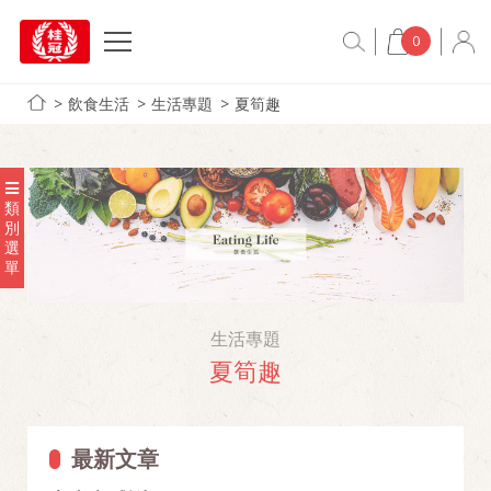
0
飲食生活
生活專題
夏筍趣
類
別
選
單
生活專題
夏筍趣
最新文章