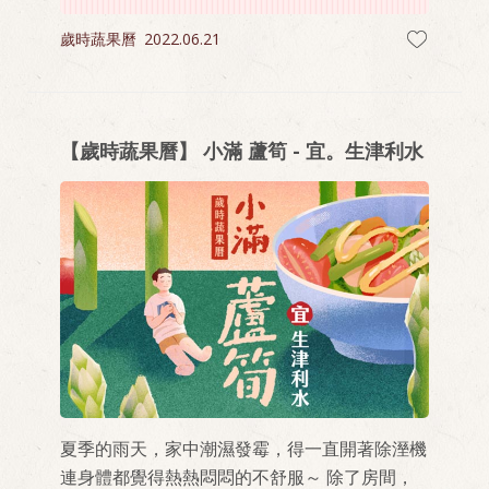
歲時蔬果曆
2022.06.21
【歲時蔬果曆】 小滿 蘆筍 - 宜。生津利水
夏季的雨天，家中潮濕發霉，得一直開著除溼機
連身體都覺得熱熱悶悶的不舒服～ 除了房間，