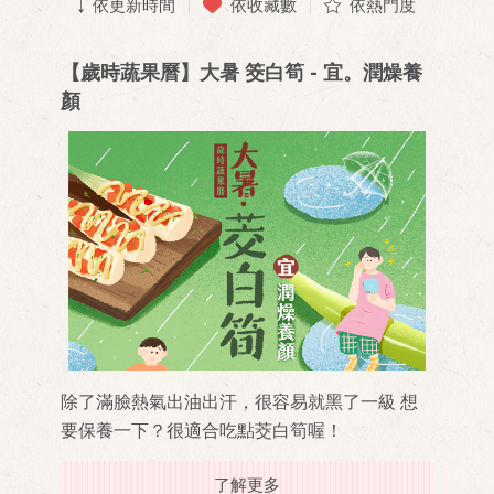
依更新時間
依收藏數
依熱門度
【歲時蔬果曆】大暑 筊白筍 - 宜。潤燥養
顏
除了滿臉熱氣出油出汗，很容易就黑了一級 想
要保養一下？很適合吃點茭白筍喔！
了解更多