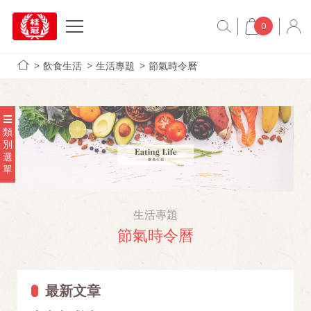
0
飲食生活
生活專題
節氣時令曆
類
別
選
單
生活專題
節氣時令曆
最新文章