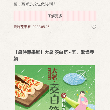
補，蔬果沙拉也做得到！
了解更多
歲時蔬果曆
2022.05.05
【歲時蔬果曆】大暑 筊白筍 - 宜。潤燥養
顏