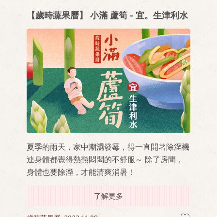
【歲時蔬果曆】 小滿 蘆筍 - 宜。生津利水
夏季的雨天，家中潮濕發霉，得一直開著除溼機
連身體都覺得熱熱悶悶的不舒服～ 除了房間，
身體也要除溼，才能清爽消暑！
了解更多