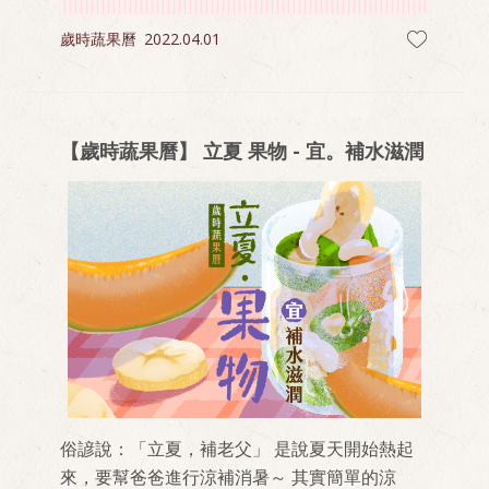
歲時蔬果曆
2022.04.01
【歲時蔬果曆】 立夏 果物 - 宜。補水滋潤
俗諺說：「立夏，補老父」 是說夏天開始熱起
來，要幫爸爸進行涼補消暑～ 其實簡單的涼