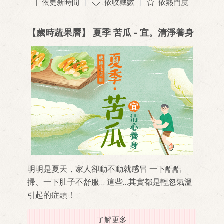
依更新時間
依收藏數
依熱門度
【歲時蔬果曆】 夏季 苦瓜 - 宜。清淨養身
明明是夏天，家人卻動不動就感冒 一下酷酷
掃、一下肚子不舒服… 這些…其實都是輕忽氣溫
引起的症頭！
了解更多