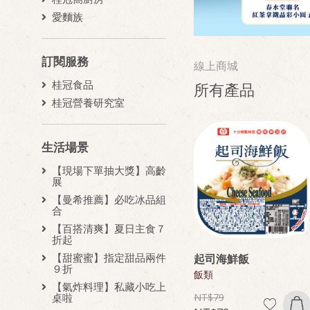
愛麵族
訂閱服務
線上商城
桂冠食品
所有產品
桂冠營養研究室
生活場景
【現場下單抽大獎】高齡
展
【曼希推薦】必吃冰品組
合
【百搭清爽】夏日主食７
折起
【甜蜜蜜】指定甜品兩件
起司海鮮飯
９折
飯類
【氣炸料理】私藏小吃上
79
桌啦