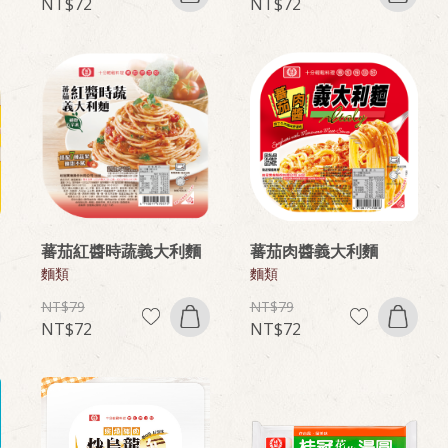
72
72
蕃茄紅醬時蔬義大利麵
蕃茄肉醬義大利麵
麵類
麵類
79
79
72
72