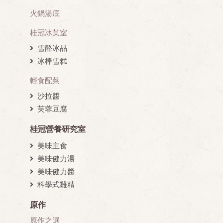
火鍋湯底
桂冠冰菓室
雪酪冰品
冰棒雪糕
輕食配菜
沙拉醬
芙蓉豆腐
桂冠營養研究室
美味主食
美味健力湯
美味健力醬
科學式雞精
原作
原作之選