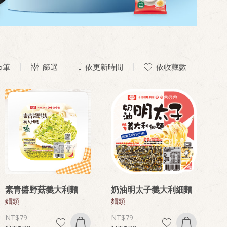
5
筆
篩選
依更新時間
依收藏數
素青醬野菇義大利麵
奶油明太子義大利細麵
麵類
麵類
79
79