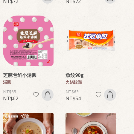
72
72
芝麻包餡小湯圓
魚餃90g
湯圓
火鍋餃類
65
63
62
54