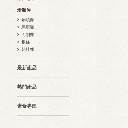
愛麵族
鍋燒麵
烏龍麵
刀削麵
粄條
乾拌麵
最新產品
熱門產品
素食專區