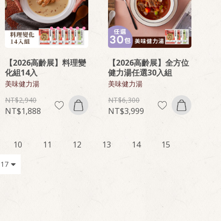
【2026高齡展】料理變
【2026高齡展】全方位
化組14入
健力湯任選30入組
美味健力湯
美味健力湯
2,940
6,300
1,888
3,999
10
11
12
13
14
15