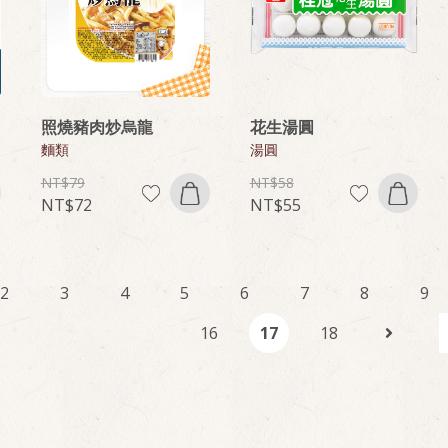
照燒豬肉炒烏龍
花生湯圓
麵類
湯圓
79
58
72
55
2
3
4
5
6
7
8
9
16
17
18