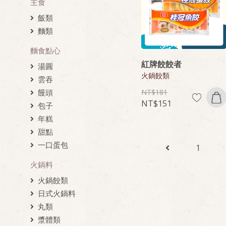
主食
飯類
麵類
麵食點心
紅牌餃餃者
湯圓
火鍋餃類
雲吞
饅頭
181
151
包子
年糕
甜點
一口蛋包
1
火鍋料
火鍋餃類
日式火鍋料
丸類
漿體類