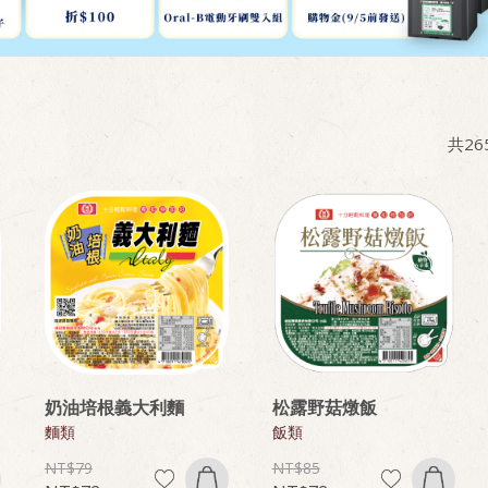
共
26
奶油培根義大利麵
松露野菇燉飯
麵類
飯類
79
85