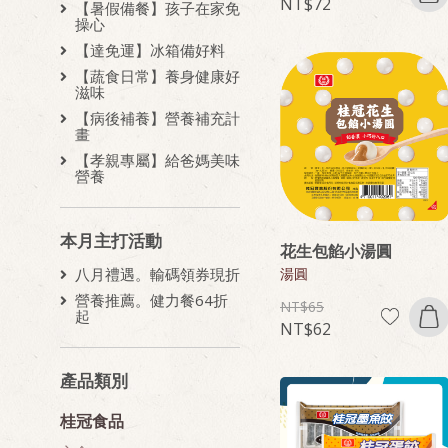
72
【暑假備餐】孩子在家免
操心
【達免運】冰箱備好料
【蔬食日常】養身健康好
滋味
【病後補養】營養補充計
畫
【孝親專屬】給爸媽美味
營養
本月主打活動
花生包餡小湯圓
湯圓
八月禮遇。輸碼領券現折
營養推薦。健力餐64折
65
起
62
產品類別
桂冠食品