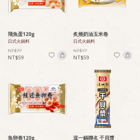
飛魚蛋120g
炙燒奶油玉米卷
日式火鍋料
日式火鍋料
77
77
59
59
魚卵卷120g
這一鍋聯名 干貝漿