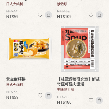
日式火鍋料
漿體類
77
162
59
109
黃金麻糬捲
【桂冠營養研究室】鮮菇
奇亞籽雞肉濃湯
日式火鍋料
美味健力湯
77
210
59
180