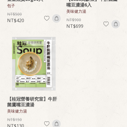
嘴豆濃湯6入
包子
美味健力湯
500
900
420
699
【桂冠營養研究室】牛肝
菌鷹嘴豆濃湯
美味健力湯
150
130