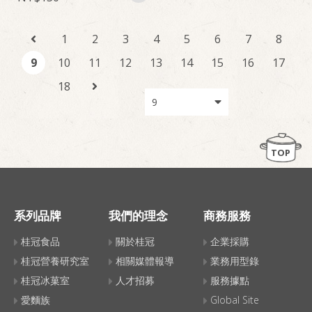
1
2
3
4
5
6
7
8
9
10
11
12
13
14
15
16
17
18
TOP
系列品牌
我們的理念
商務服務
桂冠食品
關於桂冠
企業採購
桂冠營養研究室
相關媒體報導
業務用型錄
桂冠冰菓室
人才招募
服務據點
愛麵族
Global Site