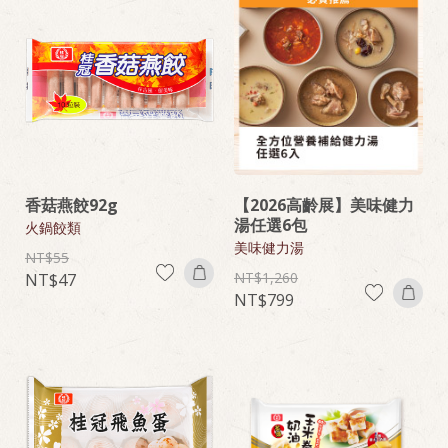
香菇燕餃92g
【2026高齡展】美味健力
湯任選6包
火鍋餃類
美味健力湯
55
1,260
47
799