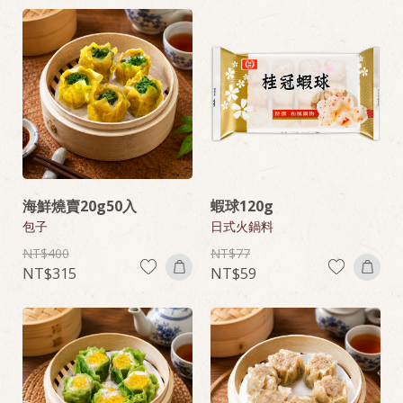
海鮮燒賣20g50入
蝦球120g
包子
日式火鍋料
400
77
315
59