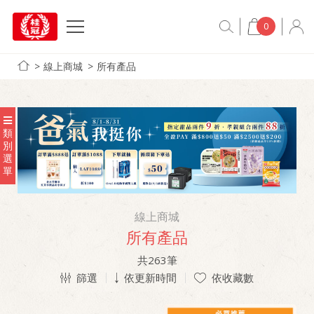
0
線上商城
所有產品
類
別
選
單
線上商城
所有產品
共
263
筆
篩選
依更新時間
依收藏數