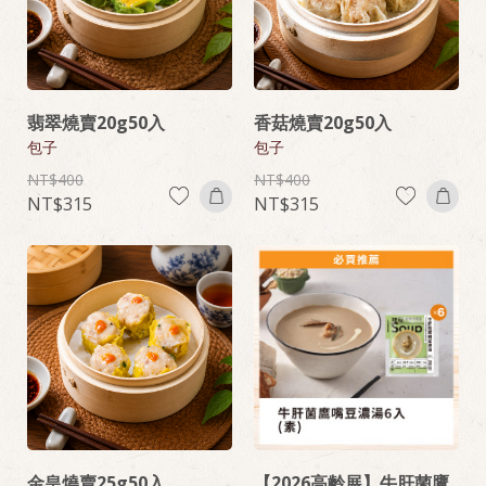
翡翠燒賣20g50入
香菇燒賣20g50入
包子
包子
400
400
315
315
金皇燒賣25g50入
【2026高齡展】牛肝菌鷹