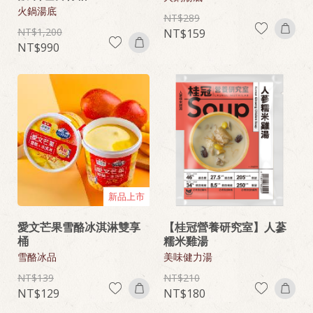
火鍋湯底
289
1,200
159
990
新品上市
愛文芒果雪酪冰淇淋雙享
【桂冠營養研究室】人蔘
桶
糯米雞湯
雪酪冰品
美味健力湯
139
210
129
180