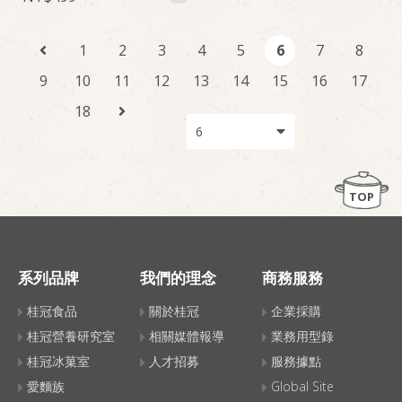
1
2
3
4
5
6
7
8
9
10
11
12
13
14
15
16
17
18
TOP
系列品牌
我們的理念
商務服務
桂冠食品
關於桂冠
企業採購
桂冠營養研究室
相關媒體報導
業務用型錄
桂冠冰菓室
人才招募
服務據點
愛麵族
Global Site