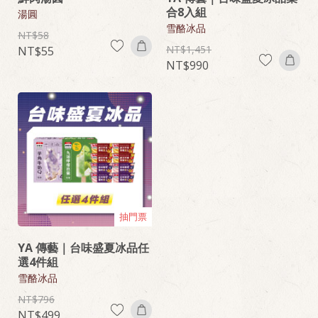
合8入組
湯圓
雪酪冰品
58
1,451
55
990
抽門票
YA 傳藝｜台味盛夏冰品任
選4件組
雪酪冰品
796
499