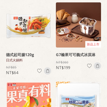
新品上市
德式起司腸120g
G7榛果可可義式冰淇淋
日式火鍋料
360
85
199
64