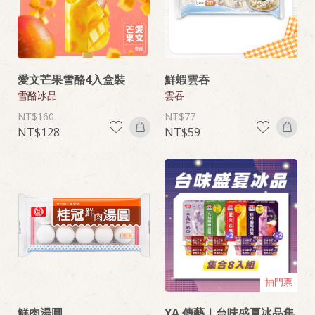
愛文芒果雪酪4入盒裝
鮮蝦雲吞
雪酪冰品
雲吞
160
77
128
59
抽門票
鮮肉湯圓
YA 傳藝｜台味盛夏冰品集