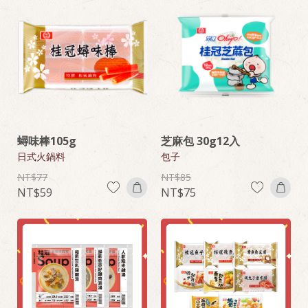
蟳味棒105g
芝麻包 30g12入
日式火鍋料
包子
77
85
59
75