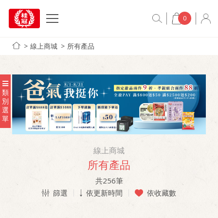
0
線上商城
所有產品
類
別
選
單
線上商城
所有產品
共
256
筆
篩選
依更新時間
依收藏數