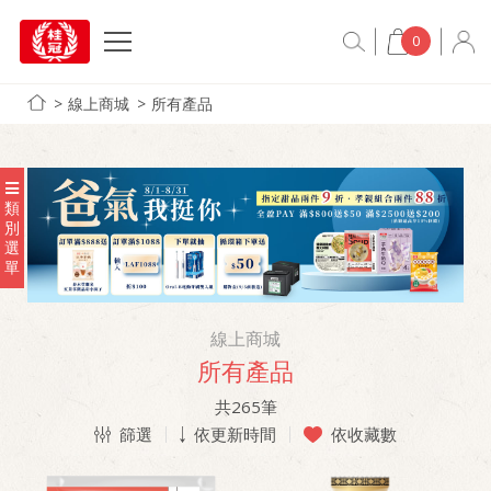
0
線上商城
所有產品
類
別
選
單
線上商城
所有產品
共
265
筆
篩選
依更新時間
依收藏數