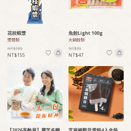
花枝蝦漿
魚餃Light 100g
漿體類
火鍋餃類
185
55
155
47
【2026高齡展】靈芝多醣
芝麻鐵觀音雪糕4入盒裝