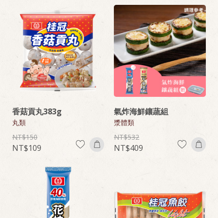
香菇貢丸383g
氣炸海鮮鑲蔬組
丸類
漿體類
150
532
109
409