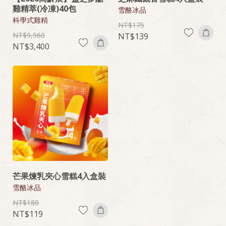
雞精萃(冷凍)40包
雪酪冰品
科學式雞精
175
9,960
139
3,400
芒果煉乳夾心雪糕4入盒裝
雪酪冰品
180
119