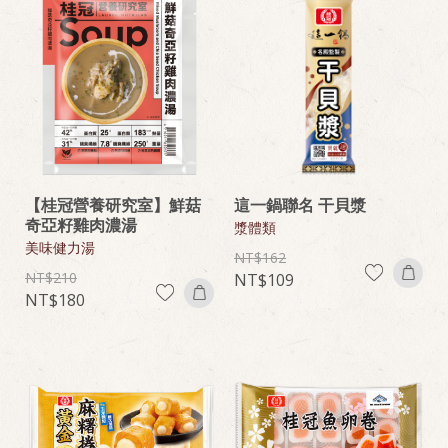
【桂冠營養研究室】鮮菇
這一鍋聯名 干貝漿
奇亞籽雞肉濃湯
漿體類
美味健力湯
162
210
109
180