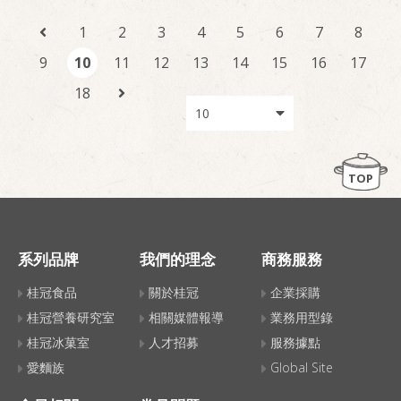
1
2
3
4
5
6
7
8
9
10
11
12
13
14
15
16
17
18
TOP
系列品牌
我們的理念
商務服務
桂冠食品
關於桂冠
企業採購
桂冠營養研究室
相關媒體報導
業務用型錄
桂冠冰菓室
人才招募
服務據點
愛麵族
Global Site