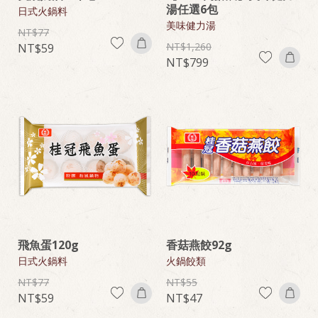
湯任選6包
日式火鍋料
美味健力湯
77
1,260
59
799
飛魚蛋120g
香菇燕餃92g
日式火鍋料
火鍋餃類
77
55
59
47