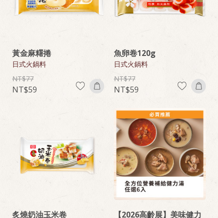
黃金麻糬捲
魚卵卷120g
日式火鍋料
日式火鍋料
77
77
59
59
炙燒奶油玉米卷
【2026高齡展】美味健力