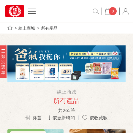
0
線上商城
所有產品
類
別
選
單
線上商城
所有產品
共
265
筆
篩選
依更新時間
依收藏數