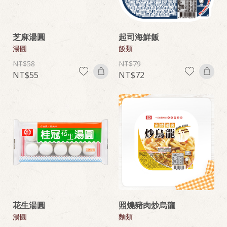
芝麻湯圓
起司海鮮飯
湯圓
飯類
58
79
55
72
花生湯圓
照燒豬肉炒烏龍
湯圓
麵類