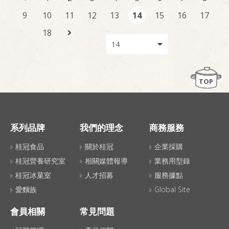
9
10
11
12
13
14
15
16
17
18
TOP
系列品牌
我們的理念
商務服務
桂冠食品
關於桂冠
企業採購
桂冠營養研究室
相關媒體報導
業務用型錄
桂冠冰菓室
人才招募
服務據點
愛麵族
Global Site
會員相關
常見問題