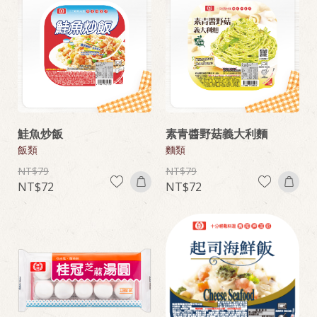
鮭魚炒飯
素青醬野菇義大利麵
飯類
麵類
79
79
72
72