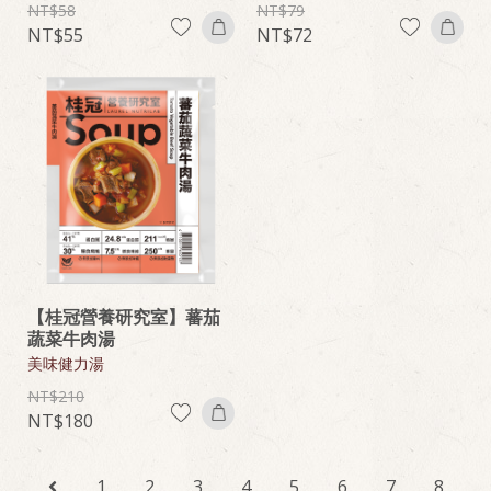
58
79
55
72
【桂冠營養研究室】蕃茄
蔬菜牛肉湯
美味健力湯
210
180
1
2
3
4
5
6
7
8