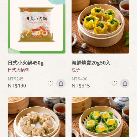
日式小火鍋450g
海鮮燒賣20g50入
日式火鍋料
包子
245
400
190
315