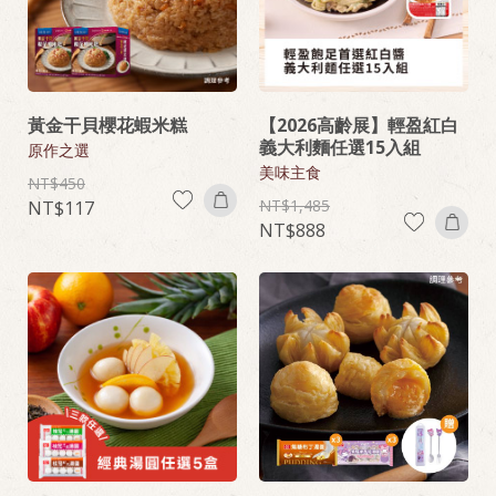
黃金干貝櫻花蝦米糕
【2026高齡展】輕盈紅白
義大利麵任選15入組
原作之選
美味主食
450
1,485
117
888