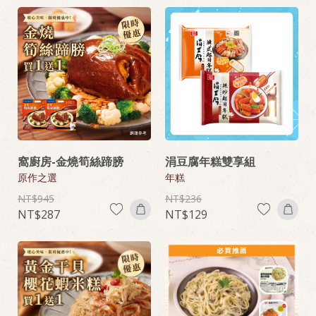
窩廚房-金燒筍絲蹄膀
涓豆腐年糕雙享組
原作之選
年糕
945
236
287
129