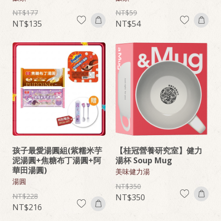
177
59
135
54
孩子最愛湯圓組(紫糯米芋
【桂冠營養研究室】健力
泥湯圓+焦糖布丁湯圓+阿
湯杯 Soup Mug
華田湯圓)
美味健力湯
湯圓
350
228
350
216