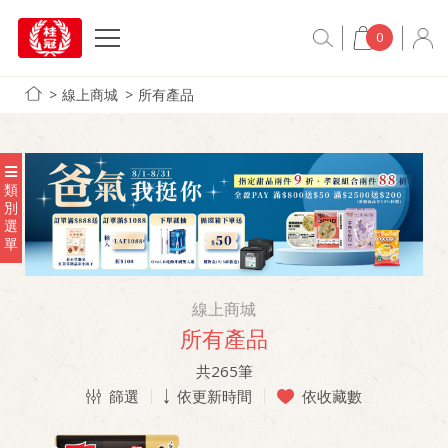
0
線上商城
所有產品
類
別
選
單
線上商城
所有產品
共
265
筆
篩選
依更新時間
依收藏數