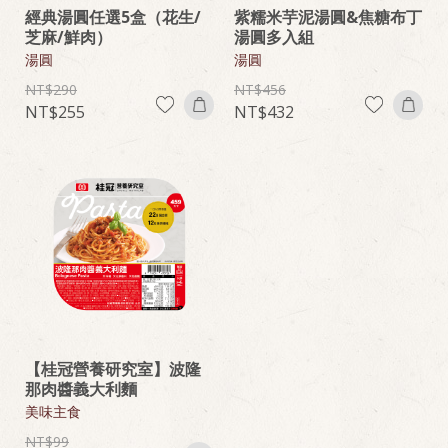
經典湯圓任選5盒（花生/
紫糯米芋泥湯圓&焦糖布丁
芝麻/鮮肉）
湯圓多入組
湯圓
湯圓
290
456
255
432
【桂冠營養研究室】波隆
那肉醬義大利麵
美味主食
99