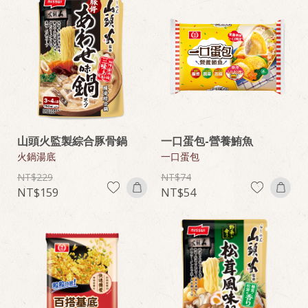
山頭火監製綜合豚骨鍋
一口蛋包-營養鮪魚
火鍋湯底
一口蛋包
229
74
159
54