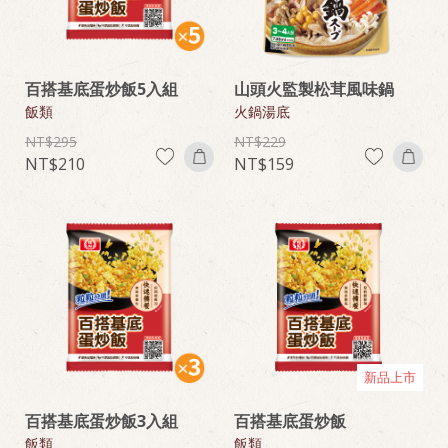
百搭基底蛋炒飯5入組
山頭火監製松茸風味鍋
飯類
火鍋湯底
295
229
210
159
新品上市
百搭基底蛋炒飯3入組
百搭基底蛋炒飯
飯類
飯類