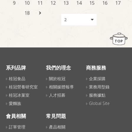
9
10
11
12
13
14
15
16
17
18
TOP
系列品牌
我們的理念
商務服務
桂冠食品
關於桂冠
企業採購
桂冠營養研究室
相關媒體報導
業務用型錄
桂冠冰菓室
人才招募
服務據點
愛麵族
Global Site
會員相關
常見問題
訂單管理
產品相關