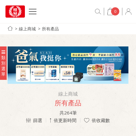
0
線上商城
所有產品
類
別
選
單
線上商城
所有產品
共
264
筆
篩選
依更新時間
依收藏數