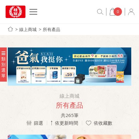
0
線上商城
所有產品
類
別
選
單
線上商城
所有產品
共
265
筆
篩選
依更新時間
依收藏數