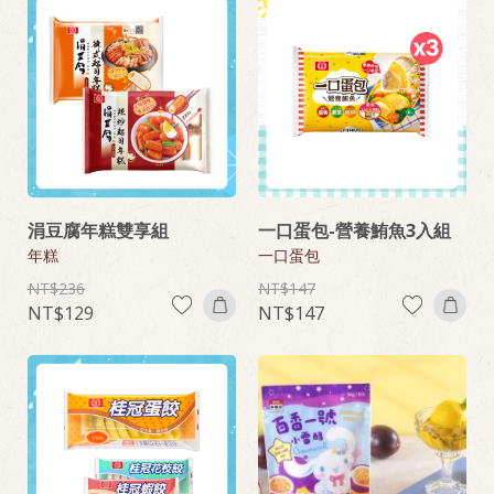
涓豆腐年糕雙享組
一口蛋包-營養鮪魚3入組
年糕
一口蛋包
236
147
129
147