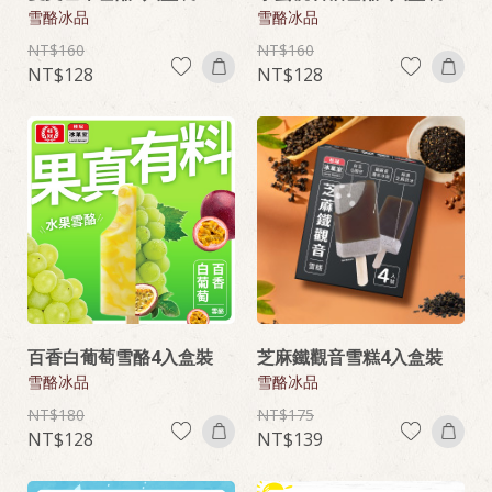
雪酪冰品
雪酪冰品
160
160
128
128
百香白葡萄雪酪4入盒裝
芝麻鐵觀音雪糕4入盒裝
雪酪冰品
雪酪冰品
180
175
128
139