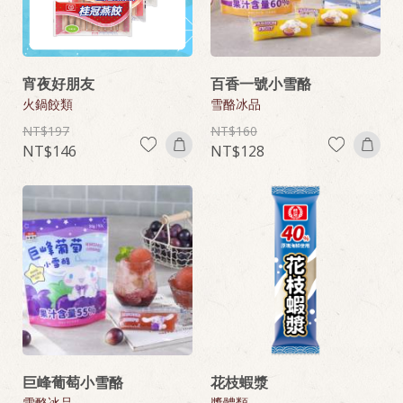
宵夜好朋友
百香一號小雪酪
火鍋餃類
雪酪冰品
197
160
146
128
巨峰葡萄小雪酪
花枝蝦漿
雪酪冰品
漿體類