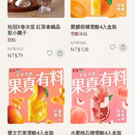
桂冠X春水堂 紅茶拿鐵晶
愛媛柑橘雪酪4入盒裝
彩小圓子
雪酪冰品
甜點
160
112
128
79
愛文芒果雪酪4入盒裝
水蜜桃石榴雪酪4入盒裝