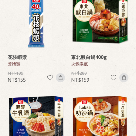
花枝蝦漿
東北酸白鍋400g
漿體類
火鍋湯底
185
289
155
159