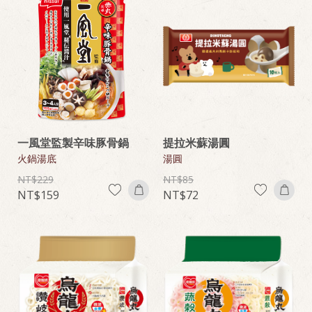
一風堂監製辛味豚骨鍋
提拉米蘇湯圓
火鍋湯底
湯圓
229
85
159
72