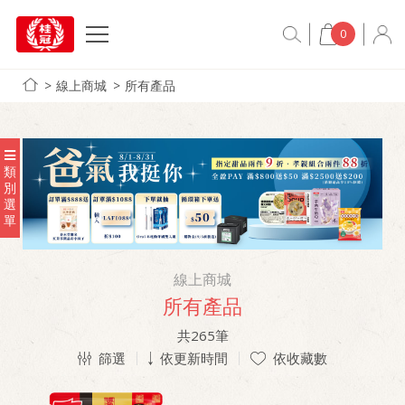
0
線上商城
所有產品
類
別
選
單
線上商城
所有產品
共
265
筆
篩選
依更新時間
依收藏數