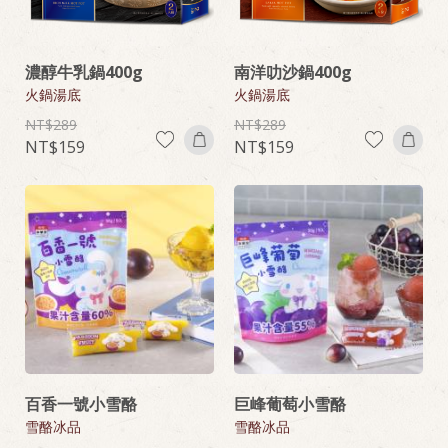
濃醇牛乳鍋400g
南洋叻沙鍋400g
火鍋湯底
火鍋湯底
289
289
159
159
百香一號小雪酪
巨峰葡萄小雪酪
雪酪冰品
雪酪冰品