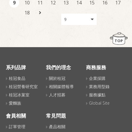
9
10
11
12
13
14
15
16
17
18
TOP
系列品牌
我們的理念
商務服務
桂冠食品
關於桂冠
企業採購
桂冠營養研究室
相關媒體報導
業務用型錄
桂冠冰菓室
人才招募
服務據點
愛麵族
Global Site
會員相關
常見問題
訂單管理
產品相關