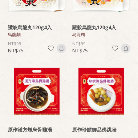
讚岐烏龍丸120g4入
蔬穀烏龍丸120g4入
烏龍麵
烏龍麵
99
99
75
75
原作漢方燉烏骨雞湯
原作珍饌御品佛跳牆