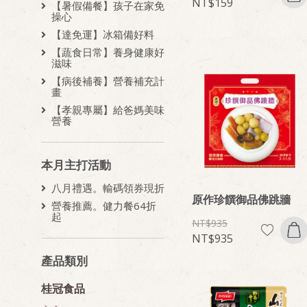
159
【暑假備餐】孩子在家免
操心
【達免運】冰箱備好料
【蔬食日常】養身健康好
滋味
【病後補養】營養補充計
畫
【孝親專屬】給爸媽美味
營養
本月主打活動
八月禮遇。輸碼領券現折
原作珍饌御品佛跳牆
營養推薦。健力餐64折
起
935
935
產品類別
桂冠食品