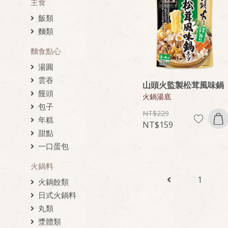
主食
飯類
麵類
麵食點心
湯圓
雲吞
山頭火監製松茸風味鍋
饅頭
火鍋湯底
包子
229
年糕
159
甜點
一口蛋包
火鍋料
1
火鍋餃類
日式火鍋料
丸類
漿體類