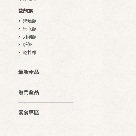
愛麵族
鍋燒麵
烏龍麵
刀削麵
粄條
乾拌麵
最新產品
熱門產品
素食專區