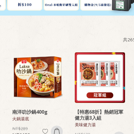
共
26
南洋叻沙鍋400g
【特惠68折】熱銷冠軍
健力湯3入組
火鍋湯底
美味健力湯
289