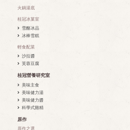
火鍋湯底
桂冠冰菓室
雪酪冰品
冰棒雪糕
輕食配菜
沙拉醬
芙蓉豆腐
桂冠營養研究室
美味主食
美味健力湯
美味健力醬
科學式雞精
原作
原作之選