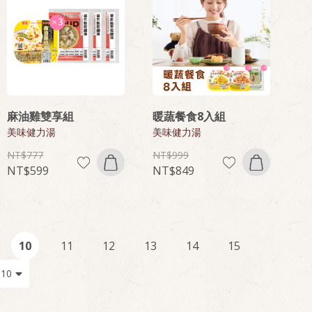
麻油雞雙享組
暖蔬餐食8入組
美味健力湯
美味健力湯
777
999
599
849
10
11
12
13
14
15