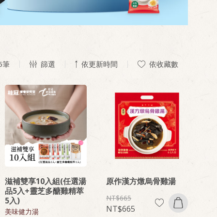
5
筆
篩選
依更新時間
依收藏數
滋補雙享10入組(任選湯
原作漢方燉烏骨雞湯
品5入+靈芝多醣雞精萃
665
5入)
665
美味健力湯