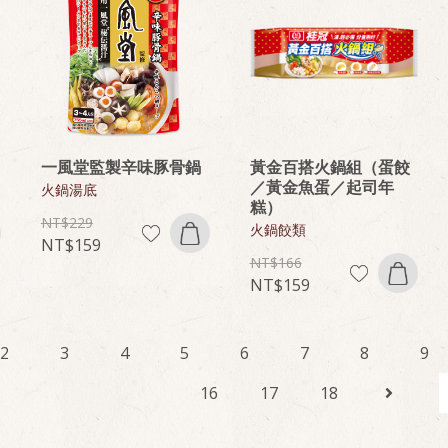
一風堂監製辛味豚骨鍋
黃金百搭火鍋組（蛋餃
／黃金魚蛋／起司年
火鍋湯底
糕）
229
火鍋餃類
159
166
159
2
3
4
5
6
7
8
9
16
17
18