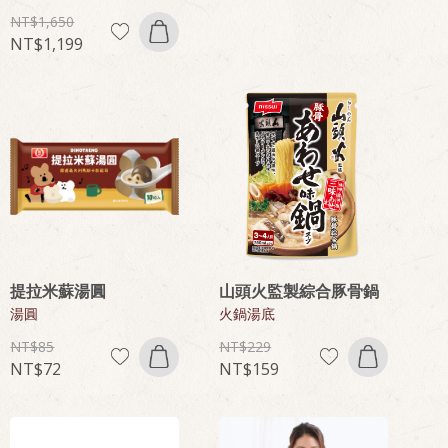
1,650
1,199
提拉米蘇湯圓
山頭火監製綜合豚骨鍋
湯圓
火鍋湯底
85
229
72
159