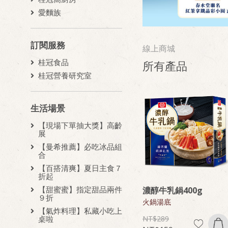
愛麵族
訂閱服務
線上商城
桂冠食品
所有產品
桂冠營養研究室
生活場景
【現場下單抽大獎】高齡
展
【曼希推薦】必吃冰品組
合
【百搭清爽】夏日主食７
折起
【甜蜜蜜】指定甜品兩件
濃醇牛乳鍋400g
９折
火鍋湯底
【氣炸料理】私藏小吃上
289
桌啦