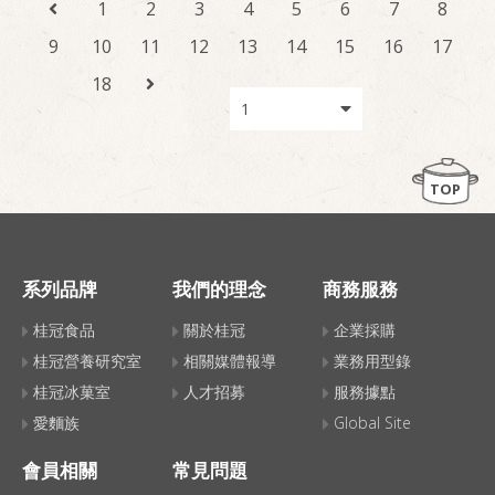
1
2
3
4
5
6
7
8
9
10
11
12
13
14
15
16
17
18
TOP
系列品牌
我們的理念
商務服務
桂冠食品
關於桂冠
企業採購
桂冠營養研究室
相關媒體報導
業務用型錄
桂冠冰菓室
人才招募
服務據點
愛麵族
Global Site
會員相關
常見問題