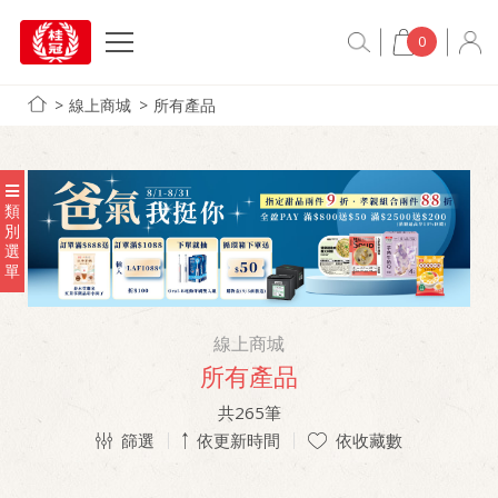
0
線上商城
所有產品
類
別
選
單
線上商城
所有產品
共
265
筆
篩選
依更新時間
依收藏數