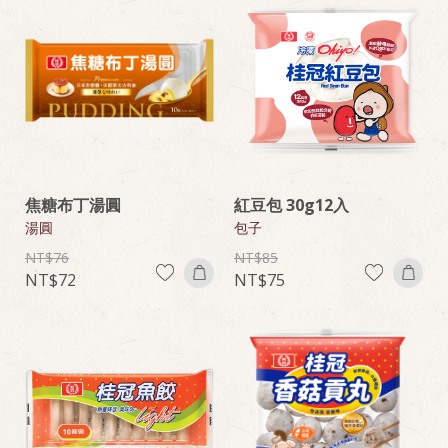
焦糖布丁湯圓
紅豆包 30g12入
湯圓
包子
76
85
72
75