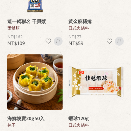
這一鍋聯名 干貝漿
黃金麻糬捲
漿體類
日式火鍋料
162
77
109
59
海鮮燒賣20g50入
蝦球120g
包子
日式火鍋料