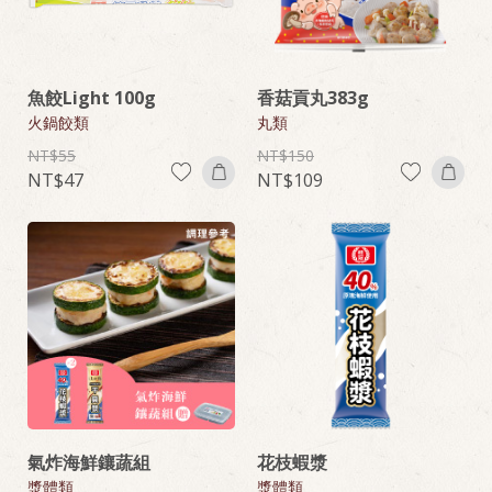
魚餃Light 100g
香菇貢丸383g
火鍋餃類
丸類
55
150
47
109
氣炸海鮮鑲蔬組
花枝蝦漿
漿體類
漿體類