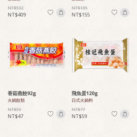
532
185
409
155
香菇燕餃92g
飛魚蛋120g
火鍋餃類
日式火鍋料
55
77
47
59