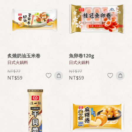
炙燒奶油玉米卷
魚卵卷120g
日式火鍋料
日式火鍋料
77
77
59
59