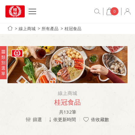
0
線上商城
所有產品
桂冠食品
類
別
選
單
線上商城
桂冠食品
共
132
筆
篩選
依更新時間
依收藏數