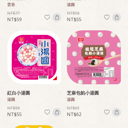
雲吞
湯圓
77
58
59
55
紅白小湯圓
芝麻包餡小湯圓
湯圓
湯圓
58
65
55
62