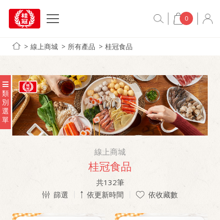
0
線上商城
所有產品
桂冠食品
類
別
選
單
線上商城
桂冠食品
共
132
筆
篩選
依更新時間
依收藏數