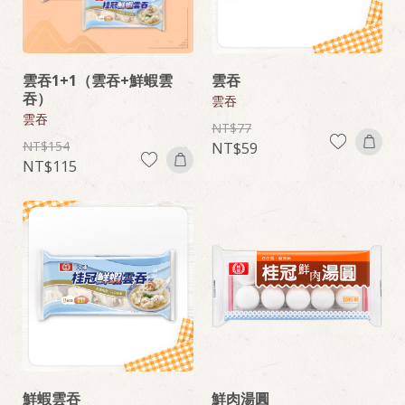
雲吞1+1（雲吞+鮮蝦雲
雲吞
吞）
雲吞
雲吞
77
154
59
115
鮮蝦雲吞
鮮肉湯圓