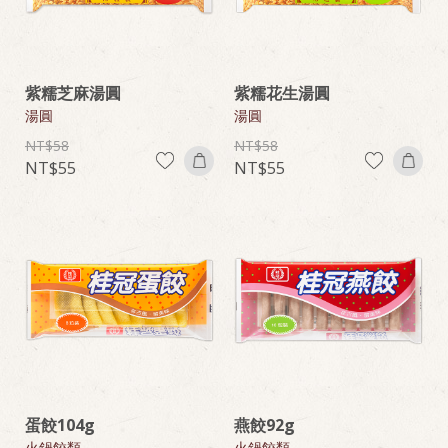
紫糯芝麻湯圓
紫糯花生湯圓
湯圓
湯圓
58
58
55
55
蛋餃104g
燕餃92g
火鍋餃類
火鍋餃類