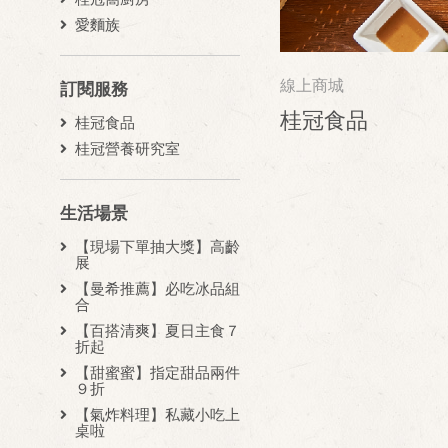
愛麵族
線上商城
訂閱服務
桂冠食品
桂冠食品
桂冠營養研究室
生活場景
【現場下單抽大獎】高齡
展
【曼希推薦】必吃冰品組
合
【百搭清爽】夏日主食７
折起
【甜蜜蜜】指定甜品兩件
９折
【氣炸料理】私藏小吃上
桌啦