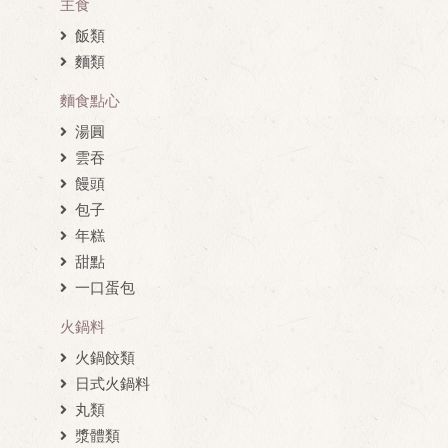
主食
飯類
麵類
麵食點心
湯圓
雲吞
饅頭
包子
年糕
甜點
一口蛋包
火鍋料
火鍋餃類
日式火鍋料
丸類
漿體類