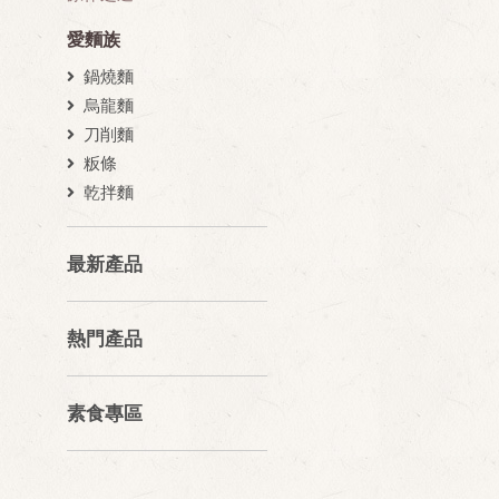
愛麵族
鍋燒麵
烏龍麵
刀削麵
粄條
乾拌麵
最新產品
熱門產品
素食專區