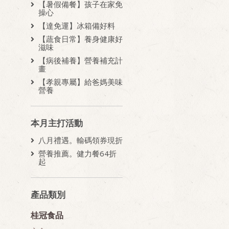
【暑假備餐】孩子在家免
操心
【達免運】冰箱備好料
【蔬食日常】養身健康好
滋味
【病後補養】營養補充計
畫
【孝親專屬】給爸媽美味
營養
本月主打活動
八月禮遇。輸碼領券現折
營養推薦。健力餐64折
起
產品類別
桂冠食品