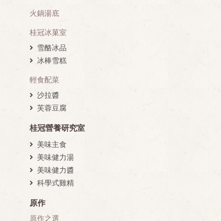
火鍋湯底
桂冠冰菓室
雪酪冰品
冰棒雪糕
輕食配菜
沙拉醬
芙蓉豆腐
桂冠營養研究室
美味主食
美味健力湯
美味健力醬
科學式雞精
原作
原作之選