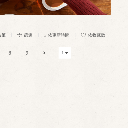
2
筆
篩選
依更新時間
依收藏數
8
9