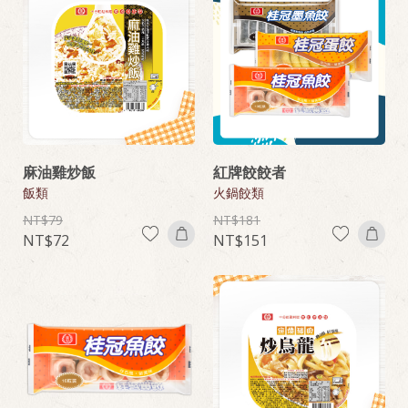
麻油雞炒飯
紅牌餃餃者
飯類
火鍋餃類
79
181
72
151