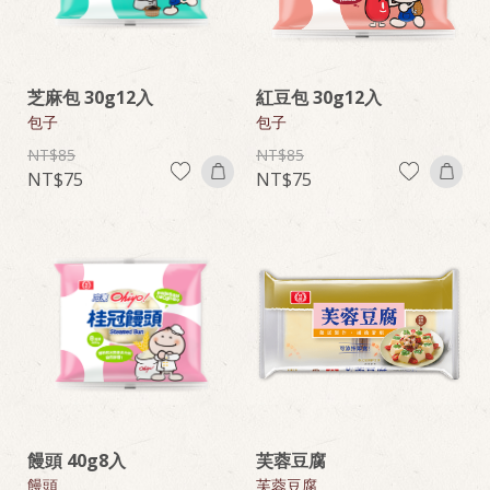
芝麻包 30g12入
紅豆包 30g12入
包子
包子
85
85
75
75
饅頭 40g8入
芙蓉豆腐
饅頭
芙蓉豆腐