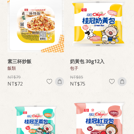
素三杯炒飯
奶黃包 30g12入
飯類
包子
79
85
72
75