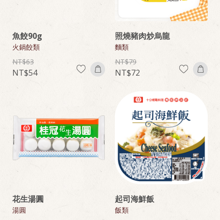
魚餃90g
照燒豬肉炒烏龍
火鍋餃類
麵類
63
79
54
72
花生湯圓
起司海鮮飯
湯圓
飯類