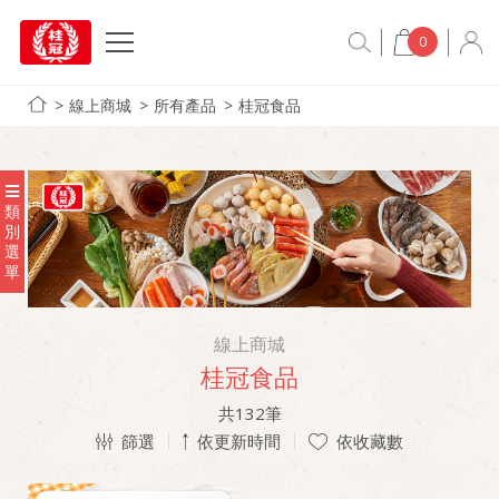
0
線上商城
所有產品
桂冠食品
類
別
選
單
線上商城
桂冠食品
共
132
筆
篩選
依更新時間
依收藏數