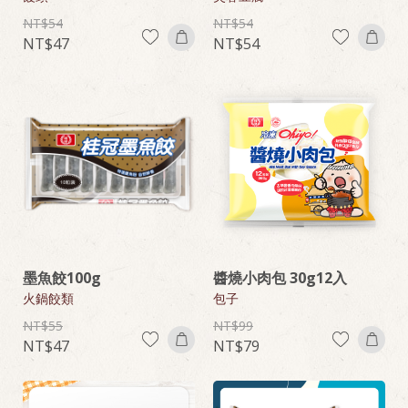
54
54
47
54
墨魚餃100g
醬燒小肉包 30g12入
火鍋餃類
包子
55
99
47
79