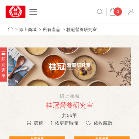
0
線上商城
所有產品
桂冠營養研究室
類
別
選
單
線上商城
桂冠營養研究室
共
66
筆
篩選
依更新時間
依收藏數