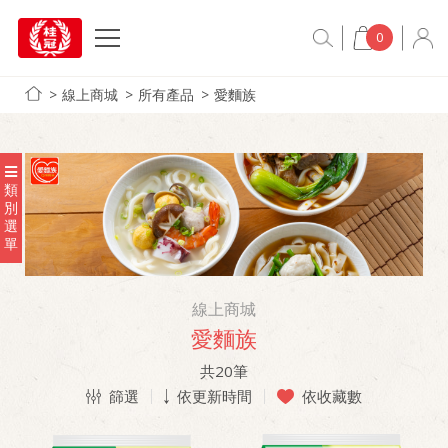
0
線上商城
所有產品
愛麵族
類
別
選
單
線上商城
愛麵族
共
20
筆
篩選
依更新時間
依收藏數