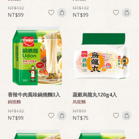
132
132
99
99
香辣牛肉風味鍋燒麵3入
蔬穀烏龍丸120g4入
鍋燒麵
烏龍麵
132
99
99
75