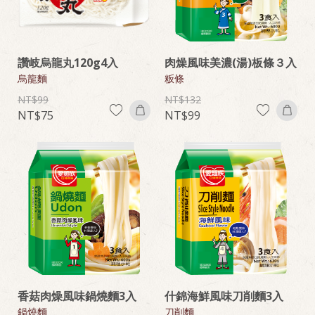
讚岐烏龍丸120g4入
肉燥風味美濃(湯)板條３入
烏龍麵
粄條
99
132
75
99
香菇肉燥風味鍋燒麵3入
什錦海鮮風味刀削麵3入
鍋燒麵
刀削麵