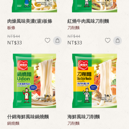
肉燥風味美濃(湯)板條
紅燒牛肉風味刀削麵
粄條
刀削麵
44
44
33
33
什錦海鮮風味鍋燒麵
海鮮風味刀削麵
鍋燒麵
刀削麵