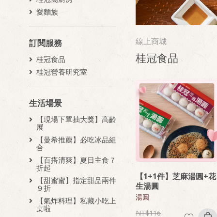
愛麵族
線上商城
訂閱服務
桂冠食品
桂冠食品
桂冠營養研究室
生活場景
【現場下單抽大獎】高齡
展
【曼希推薦】必吃冰品組
合
【百搭清爽】夏日主食７
折起
【1+1件】芝麻湯圓+花
【甜蜜蜜】指定甜品兩件
生湯圓
９折
湯圓
【氣炸料理】私藏小吃上
桌啦
116