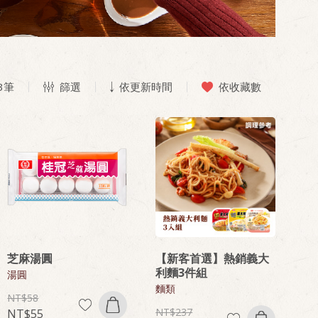
3
筆
篩選
依更新時間
依收藏數
芝麻湯圓
【新客首選】熱銷義大
利麵3件組
湯圓
麵類
58
237
55