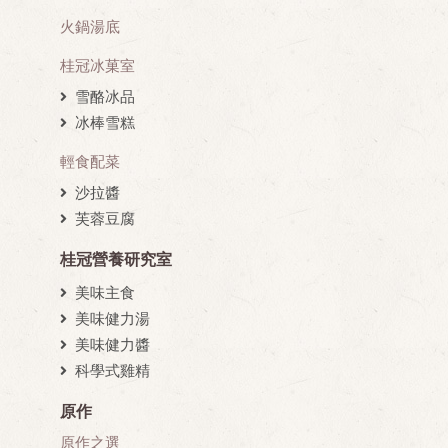
火鍋湯底
桂冠冰菓室
雪酪冰品
冰棒雪糕
輕食配菜
沙拉醬
芙蓉豆腐
桂冠營養研究室
美味主食
美味健力湯
美味健力醬
科學式雞精
原作
原作之選