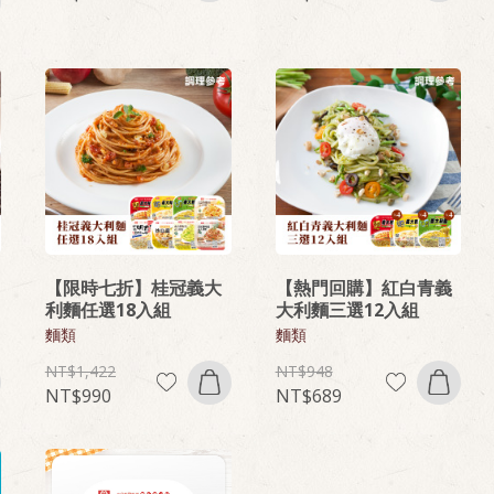
【限時七折】桂冠義大
【熱門回購】紅白青義
利麵任選18入組
大利麵三選12入組
麵類
麵類
1,422
948
990
689