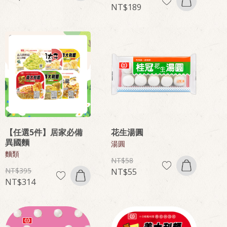
189
【任選5件】居家必備
花生湯圓
異國麵
湯圓
麵類
58
395
55
314