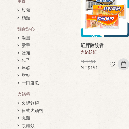
主食
飯類
麵類
麵食點心
湯圓
紅牌餃餃者
雲吞
火鍋餃類
饅頭
包子
181
151
年糕
甜點
一口蛋包
火鍋料
火鍋餃類
日式火鍋料
丸類
漿體類