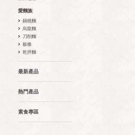
愛麵族
鍋燒麵
烏龍麵
刀削麵
粄條
乾拌麵
最新產品
熱門產品
素食專區