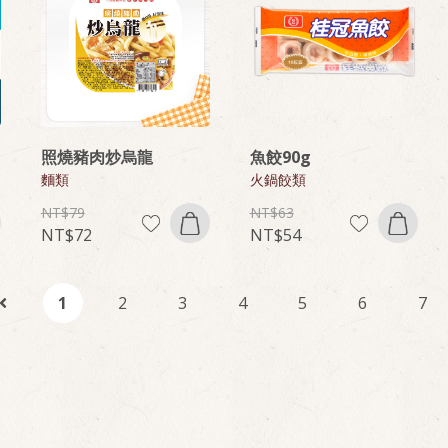
照燒豬肉炒烏龍
魚餃90g
麵類
火鍋餃類
79
63
72
54
1
2
3
4
5
6
7