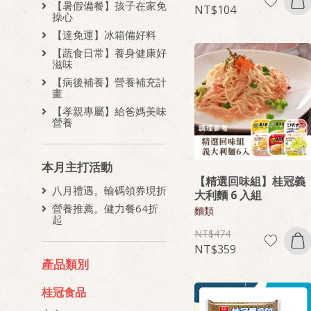
【暑假備餐】孩子在家免
104
操心
【達免運】冰箱備好料
【蔬食日常】養身健康好
滋味
【病後補養】營養補充計
畫
【孝親專屬】給爸媽美味
營養
本月主打活動
【精選回味組】桂冠義
八月禮遇。輸碼領券現折
大利麵 6 入組
營養推薦。健力餐64折
麵類
起
474
359
產品類別
桂冠食品