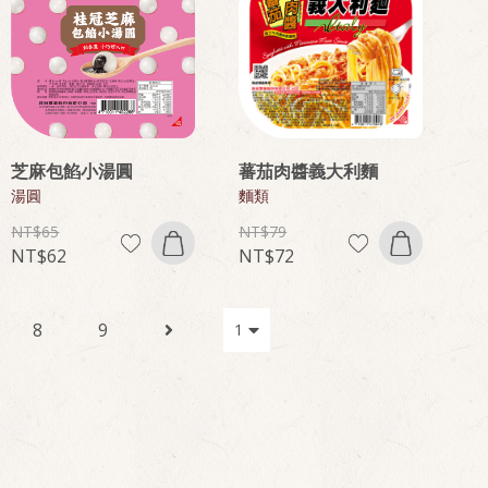
芝麻包餡小湯圓
蕃茄肉醬義大利麵
湯圓
麵類
65
79
62
72
8
9