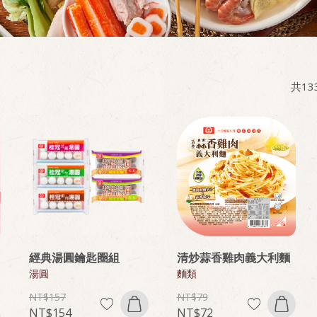
共
13
經典湯圓鑰匙圈組
清炒蒜香雞肉義大利麵
湯圓
麵類
157
79
154
72