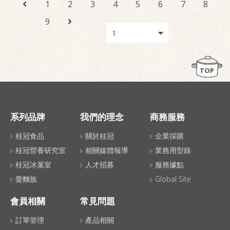
1
2
3
4
5
6
7
8
9
TOP
系列品牌
我們的理念
商務服務
桂冠食品
關於桂冠
企業採購
桂冠營養研究室
相關媒體報導
業務用型錄
桂冠冰菓室
人才招募
服務據點
愛麵族
Global Site
會員相關
常見問題
訂單管理
產品相關