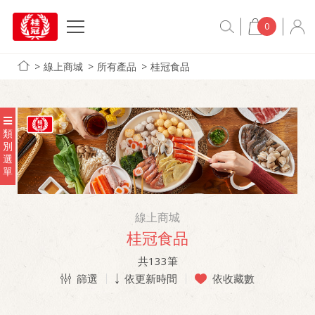
0
線上商城
所有產品
桂冠食品
類
別
選
單
線上商城
桂冠食品
共
133
筆
篩選
依更新時間
依收藏數