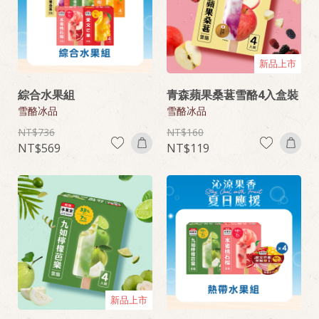
新品上市
綜合水果組
青森蘋果桑葚雪酪4入盒裝
雪酪冰品
雪酪冰品
736
160
569
119
新品上市