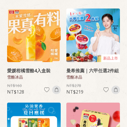
新品上市
愛媛柑橘雪酪4入盒裝
曼希推薦｜六甲任選2件組
雪酪冰品
雪酪冰品
160
278
128
219