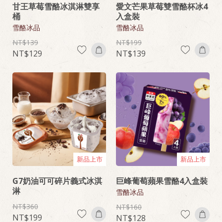
甘王草莓雪酪冰淇淋雙享
愛文芒果草莓雙雪酪杯冰4
桶
入盒裝
雪酪冰品
雪酪冰品
139
199
129
139
新品上市
新品上市
G7奶油可可碎片義式冰淇
巨峰葡萄蘋果雪酪4入盒裝
淋
雪酪冰品
360
160
199
128