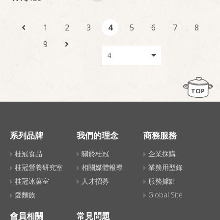
1
2
3
4
5
6
7
8
9
TOP
系列品牌
我們的理念
商務服務
桂冠食品
關於桂冠
企業採購
桂冠營養研究室
相關媒體報導
業務用型錄
桂冠冰菓室
人才招募
服務據點
愛麵族
Global Site
會員相關
常見問題