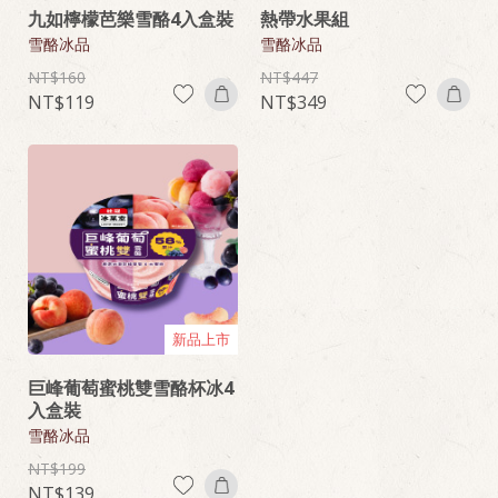
九如檸檬芭樂雪酪4入盒裝
熱帶水果組
雪酪冰品
雪酪冰品
160
447
119
349
新品上市
巨峰葡萄蜜桃雙雪酪杯冰4
入盒裝
雪酪冰品
199
139