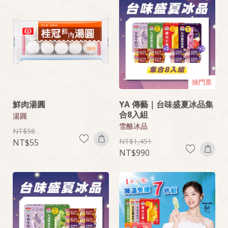
抽門票
鮮肉湯圓
YA 傳藝｜台味盛夏冰品集
合8入組
湯圓
雪酪冰品
58
1,451
55
990