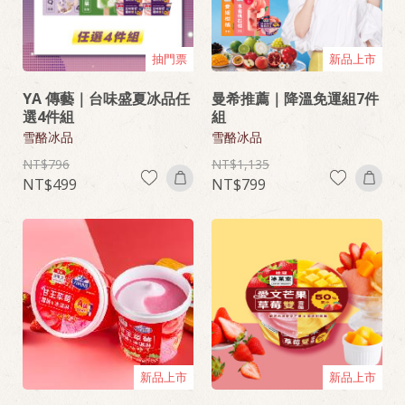
抽門票
新品上市
YA 傳藝｜台味盛夏冰品任
曼希推薦｜降溫免運組7件
選4件組
組
雪酪冰品
雪酪冰品
796
1,135
499
799
新品上市
新品上市