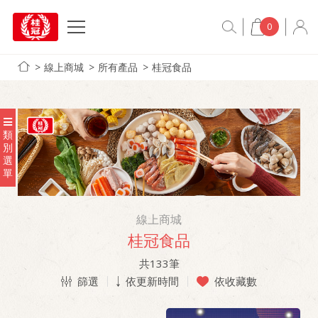
0
線上商城
所有產品
桂冠食品
類
別
選
單
線上商城
桂冠食品
共
133
筆
篩選
依更新時間
依收藏數