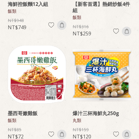
海鮮控飯麵12入組
【新客首選】熱銷炒飯4件
組
飯類
飯類
948
316
749
259
墨西哥嫩雞飯
爆汁三杯海鮮丸250g
飯類
丸類
85
159
72
120