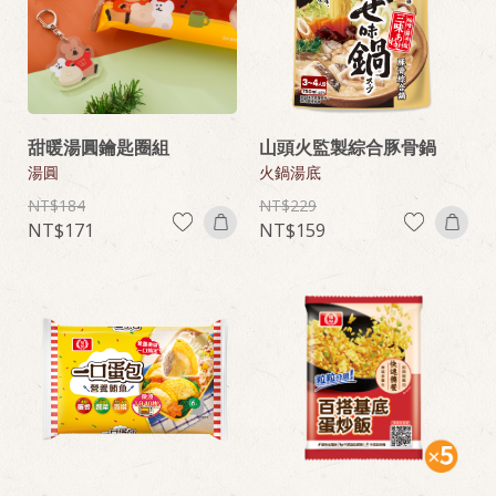
甜暖湯圓鑰匙圈組
山頭火監製綜合豚骨鍋
湯圓
火鍋湯底
184
229
171
159