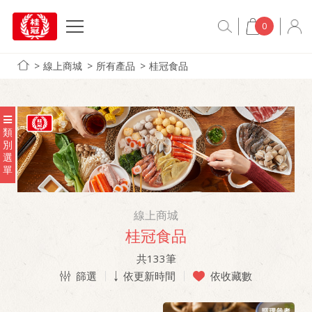
0
線上商城
所有產品
桂冠食品
類
別
選
單
線上商城
桂冠食品
共
133
筆
篩選
依更新時間
依收藏數