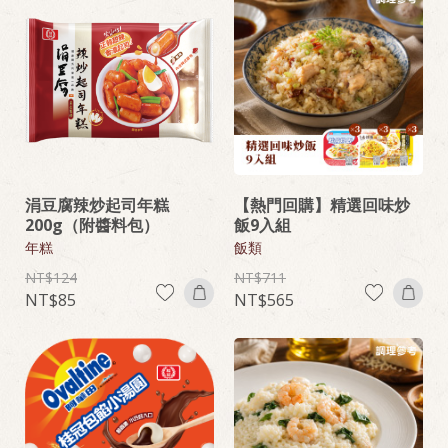
涓豆腐辣炒起司年糕
【熱門回購】精選回味炒
200g（附醬料包）
飯9入組
年糕
飯類
124
711
85
565