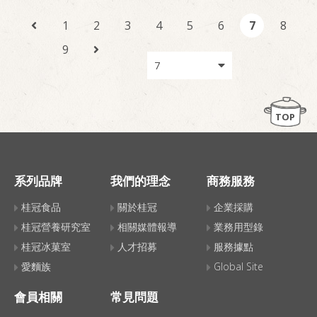
1
2
3
4
5
6
7
8
9
TOP
系列品牌
我們的理念
商務服務
桂冠食品
關於桂冠
企業採購
桂冠營養研究室
相關媒體報導
業務用型錄
桂冠冰菓室
人才招募
服務據點
愛麵族
Global Site
會員相關
常見問題