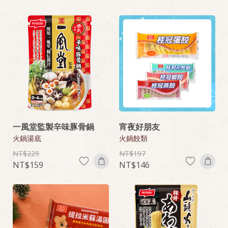
一風堂監製辛味豚骨鍋
宵夜好朋友
火鍋湯底
火鍋餃類
229
197
159
146