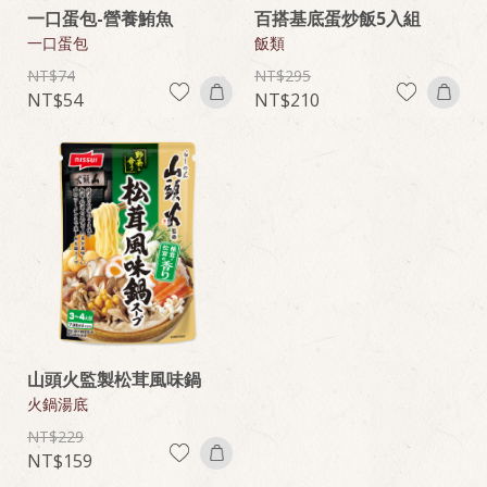
一口蛋包-營養鮪魚
百搭基底蛋炒飯5入組
一口蛋包
飯類
74
295
54
210
山頭火監製松茸風味鍋
火鍋湯底
229
159