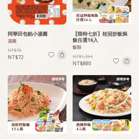
阿華田包餡小湯圓
【限時七折】桂冠炒飯焗
飯任選16入
湯圓
飯類
76
1,264
72
880