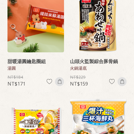
甜暖湯圓鑰匙圈組
山頭火監製綜合豚骨鍋
湯圓
火鍋湯底
184
229
171
159