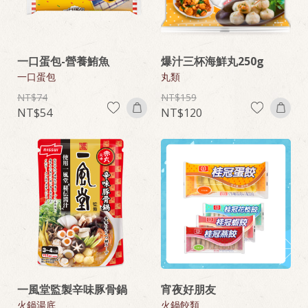
一口蛋包-營養鮪魚
爆汁三杯海鮮丸250g
一口蛋包
丸類
74
159
54
120
一風堂監製辛味豚骨鍋
宵夜好朋友
火鍋湯底
火鍋餃類