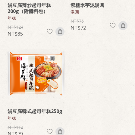
涓豆腐辣炒起司年糕
紫糯米芋泥湯圓
200g（附醬料包）
湯圓
年糕
76
124
72
85
涓豆腐韓式起司年糕250g
年糕
112
79