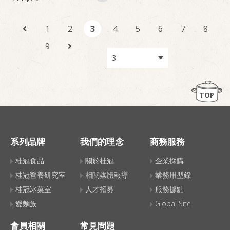
1
2
3
4
5
6
7
8
9
TOP
系列品牌
我們的理念
商務服務
桂冠食品
關於桂冠
企業採購
桂冠營養研究室
相關媒體報導
業務用型錄
桂冠冰菓室
人才招募
服務據點
愛麵族
Global Site
會員相關
常見問題