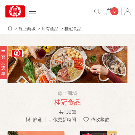
0
線上商城
所有產品
桂冠食品
類
別
選
單
線上商城
桂冠食品
共
133
筆
篩選
依更新時間
依收藏數