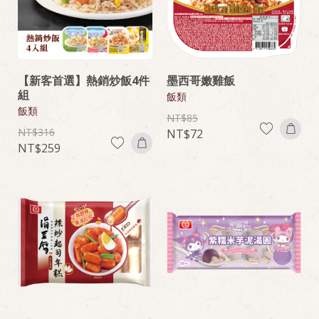
【新客首選】熱銷炒飯4件
墨西哥嫩雞飯
組
飯類
飯類
85
316
72
259