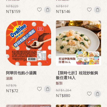
229
197
159
146
阿華田包餡小湯圓
【限時七折】桂冠炒飯焗
飯任選16入
湯圓
飯類
76
1,264
72
880