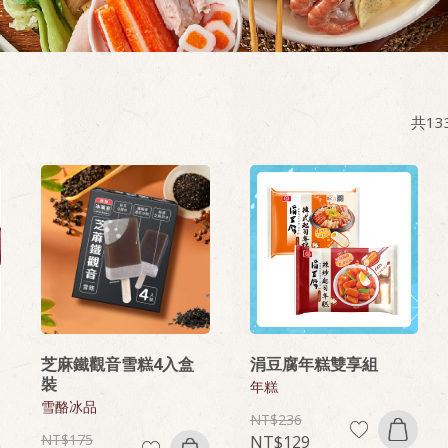
共
13
芝麻鐵觀音雪糕4入盒
涓豆腐年糕雙享組
裝
年糕
雪酪冰品
236
175
129