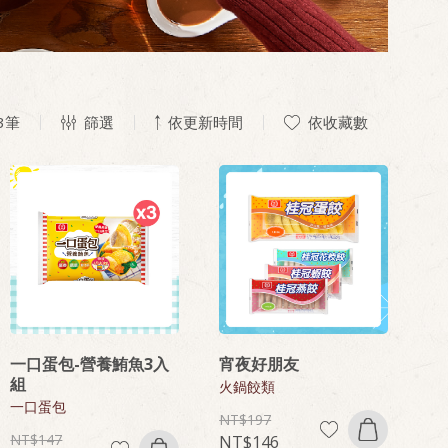
3
筆
篩選
依更新時間
依收藏數
一口蛋包-營養鮪魚3入
宵夜好朋友
組
火鍋餃類
一口蛋包
197
147
146