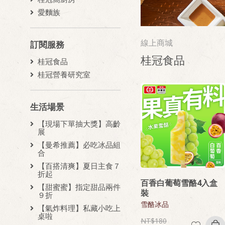
愛麵族
線上商城
訂閱服務
桂冠食品
桂冠食品
桂冠營養研究室
生活場景
【現場下單抽大獎】高齡
展
【曼希推薦】必吃冰品組
合
【百搭清爽】夏日主食７
折起
百香白葡萄雪酪4入盒
【甜蜜蜜】指定甜品兩件
裝
９折
雪酪冰品
【氣炸料理】私藏小吃上
桌啦
180