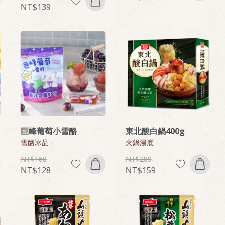
139
巨峰葡萄小雪酪
東北酸白鍋400g
雪酪冰品
火鍋湯底
160
289
128
159