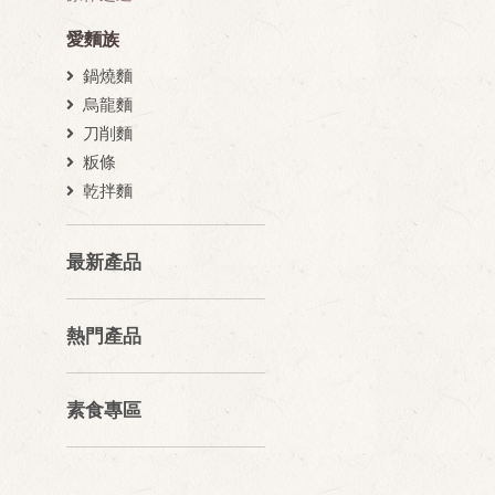
愛麵族
鍋燒麵
烏龍麵
刀削麵
粄條
乾拌麵
最新產品
熱門產品
素食專區