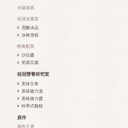
火鍋湯底
桂冠冰菓室
雪酪冰品
冰棒雪糕
輕食配菜
沙拉醬
芙蓉豆腐
桂冠營養研究室
美味主食
美味健力湯
美味健力醬
科學式雞精
原作
原作之選