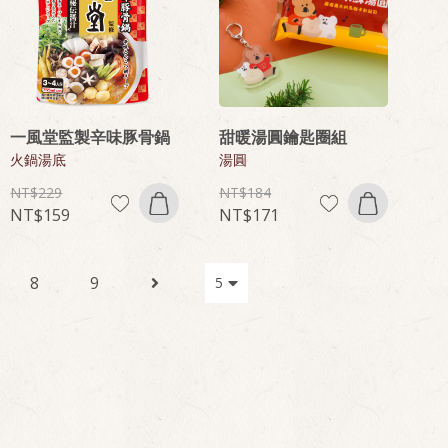
一風堂監製辛味豚骨鍋
甜暖湯圓鑰匙圈組
火鍋湯底
湯圓
229
184
159
171
8
9