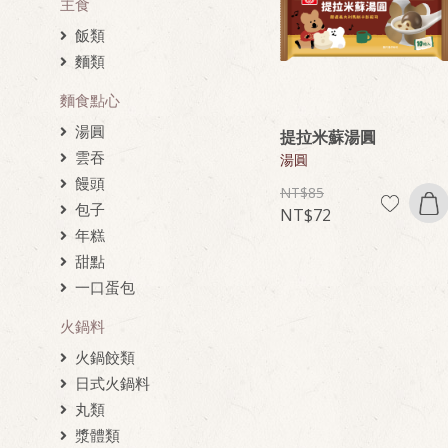
主食
飯類
麵類
麵食點心
湯圓
提拉米蘇湯圓
雲吞
湯圓
饅頭
85
包子
72
年糕
甜點
一口蛋包
火鍋料
火鍋餃類
日式火鍋料
丸類
漿體類