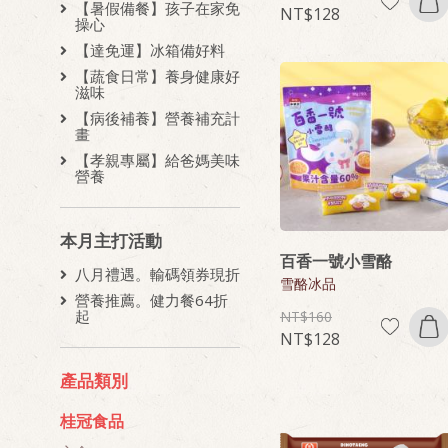
【暑假備餐】孩子在家免
128
操心
【達免運】冰箱備好料
【蔬食日常】養身健康好
滋味
【病後補養】營養補充計
畫
【孝親專屬】給爸媽美味
營養
本月主打活動
百香一號小雪酪
八月禮遇。輸碼領券現折
雪酪冰品
營養推薦。健力餐64折
起
160
128
產品類別
桂冠食品