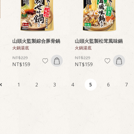
山頭火監製綜合豚骨鍋
山頭火監製松茸風味鍋
火鍋湯底
火鍋湯底
229
229
159
159
1
2
3
4
5
6
7