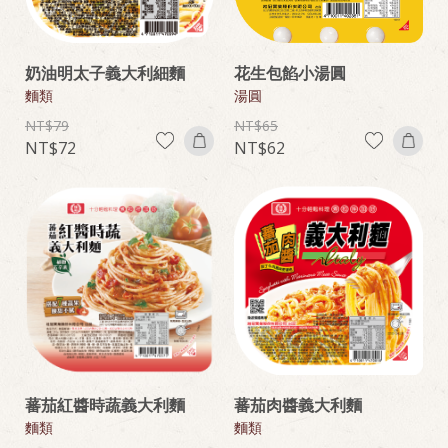
奶油明太子義大利細麵
花生包餡小湯圓
麵類
湯圓
79
65
72
62
蕃茄紅醬時蔬義大利麵
蕃茄肉醬義大利麵
麵類
麵類