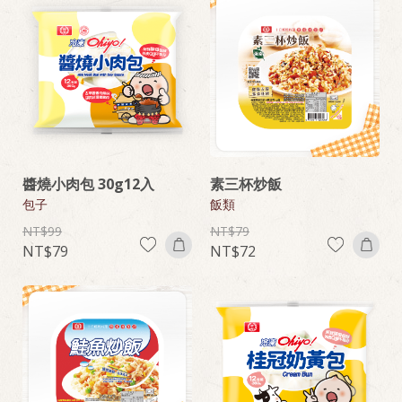
醬燒小肉包 30g12入
素三杯炒飯
包子
飯類
99
79
79
72