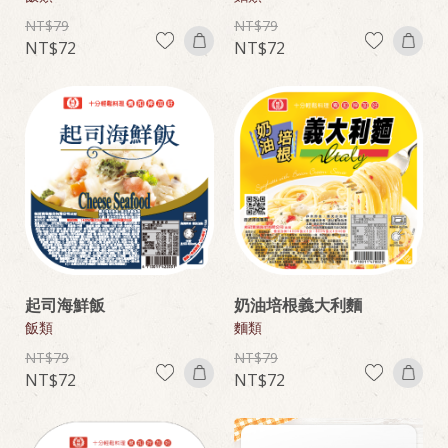
79
79
72
72
起司海鮮飯
奶油培根義大利麵
飯類
麵類
79
79
72
72