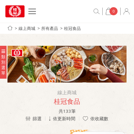
0
線上商城
所有產品
桂冠食品
類
別
選
單
線上商城
桂冠食品
共
133
筆
篩選
依更新時間
依收藏數