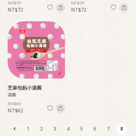
79
79
72
72
芝麻包餡小湯圓
湯圓
65
62
1
2
3
4
5
6
7
8