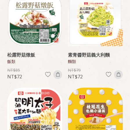
松露野菇燉飯
素青醬野菇義大利麵
飯類
麵類
85
79
72
72