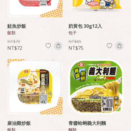
鮭魚炒飯
奶黃包 30g12入
飯類
包子
79
85
72
75
麻油雞炒飯
青醬蛤蜊義大利麵
飯類
麵類