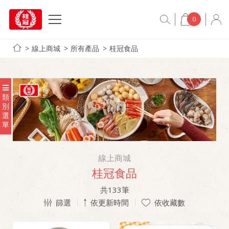
0
線上商城
所有產品
桂冠食品
類
別
選
單
線上商城
桂冠食品
共
133
筆
篩選
依更新時間
依收藏數