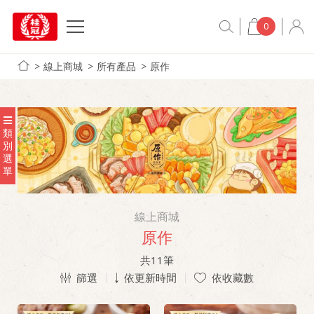
0
線上商城
所有產品
原作
類
別
選
單
線上商城
原作
共
11
筆
篩選
依更新時間
依收藏數