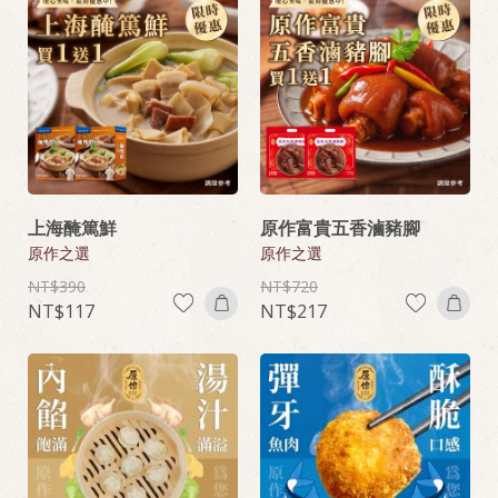
上海醃篤鮮
原作富貴五香滷豬腳
原作之選
原作之選
390
720
117
217