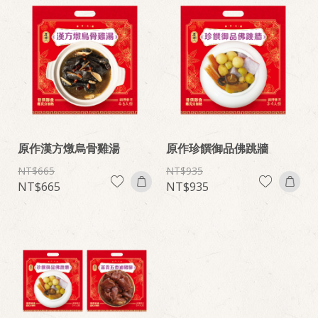
原作漢方燉烏骨雞湯
原作珍饌御品佛跳牆
665
935
665
935