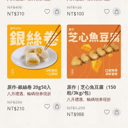
470
120
310
100
原作-銀絲卷 20g50入
原作｜芝心魚豆腐（150
粒/3kg/包）
八月禮遇。輸碼領券現折
八月禮遇。輸碼領券現折
250
1,299
210
988