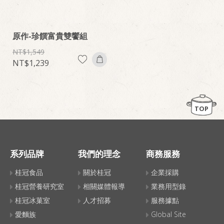
原作-珍饌富貴雙饗組
1,549
1,239
TOP
系列品牌
我們的理念
商務服務
桂冠食品
關於桂冠
企業採購
桂冠營養研究室
相關媒體報導
業務用型錄
桂冠冰菓室
人才招募
服務據點
愛麵族
Global Site