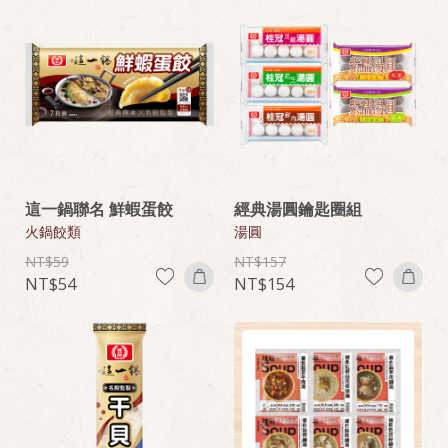
這一鍋聯名 鮮蝦蛋餃
經典湯圓鑰匙圈組
火鍋餃類
湯圓
59
157
54
154