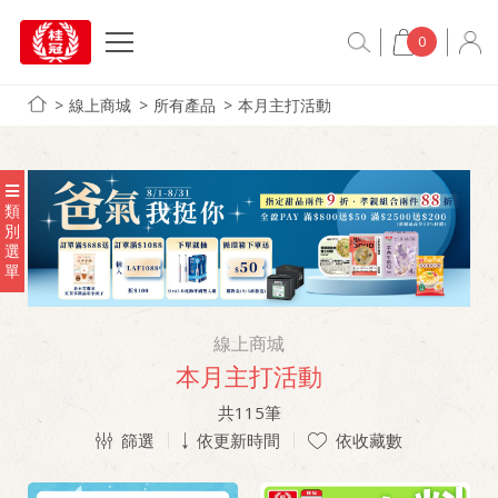
0
線上商城
所有產品
本月主打活動
類
別
選
單
線上商城
本月主打活動
共
115
筆
篩選
依更新時間
依收藏數