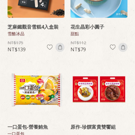
芝麻鐵觀音雪糕4入盒裝
花生晶彩小圓子
雪酪冰品
甜點
175
112
139
79
一口蛋包-營養鮪魚
原作-珍饌富貴雙饗組
一口蛋包