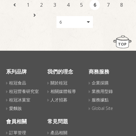
1
2
3
4
5
6
7
8
TOP
系列品牌
我們的理念
商務服務
桂冠食品
關於桂冠
企業採購
桂冠營養研究室
相關媒體報導
業務用型錄
桂冠冰菓室
人才招募
服務據點
愛麵族
Global Site
會員相關
常見問題
訂單管理
產品相關