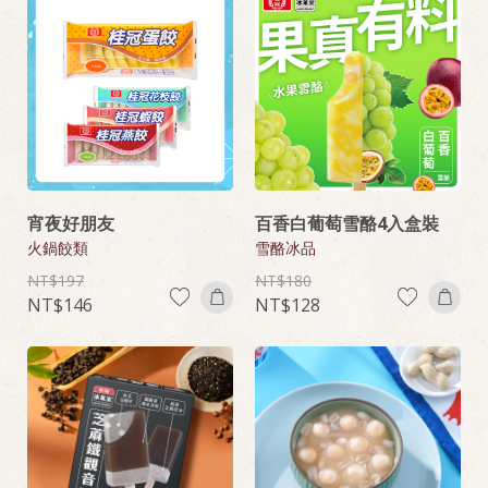
宵夜好朋友
百香白葡萄雪酪4入盒裝
火鍋餃類
雪酪冰品
197
180
146
128