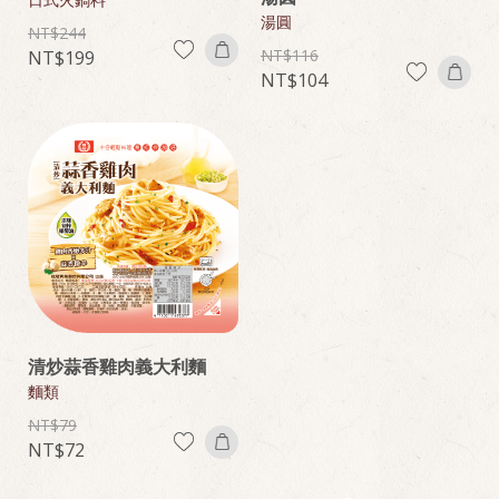
湯圓
244
116
199
104
清炒蒜香雞肉義大利麵
麵類
79
72