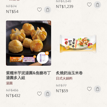
1,549
74
1,239
54
紫糯米芋泥湯圓&焦糖布丁
炙燒奶油玉米卷
湯圓多入組
日式火鍋料
湯圓
77
456
59
432