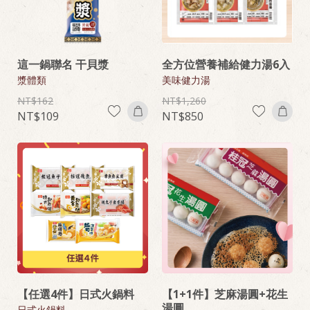
這一鍋聯名 干貝漿
全方位營養補給健力湯6入
漿體類
美味健力湯
162
1,260
109
850
【任選4件】日式火鍋料
【1+1件】芝麻湯圓+花生
湯圓
日式火鍋料