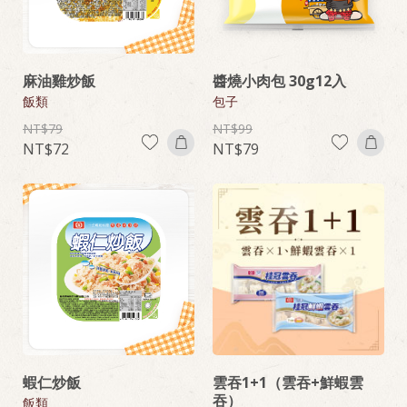
麻油雞炒飯
醬燒小肉包 30g12入
飯類
包子
79
99
72
79
蝦仁炒飯
雲吞1+1（雲吞+鮮蝦雲
吞）
飯類