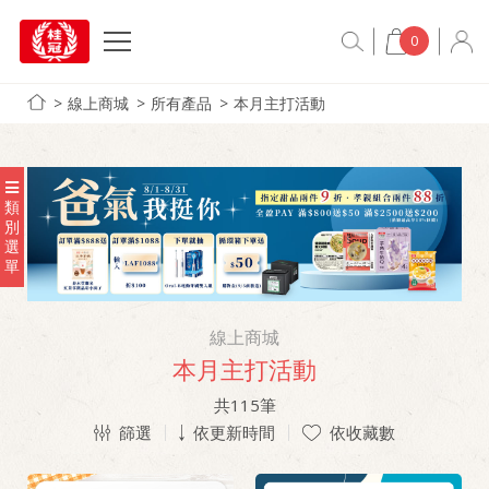
0
線上商城
所有產品
本月主打活動
類
別
選
單
線上商城
本月主打活動
共
115
筆
篩選
依更新時間
依收藏數