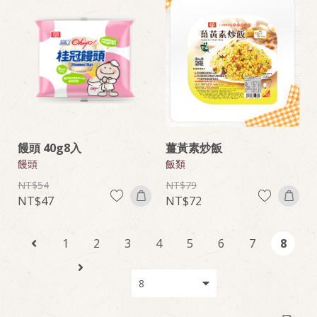
饅頭 40g8入
薑黃素炒飯
饅頭
飯類
54
79
47
72
1
2
3
4
5
6
7
8