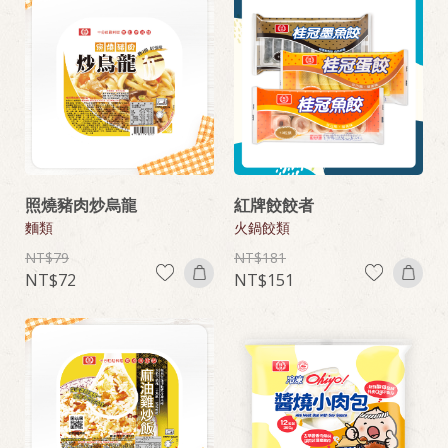
照燒豬肉炒烏龍
紅牌餃餃者
麵類
火鍋餃類
79
181
72
151