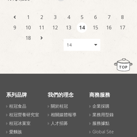
1
2
3
4
5
6
7
8
9
10
11
12
13
14
15
16
17
18
TOP
系列品牌
我們的理念
商務服務
桂冠食品
關於桂冠
企業採購
桂冠營養研究室
相關媒體報導
業務用型錄
桂冠冰菓室
人才招募
服務據點
愛麵族
Global Site