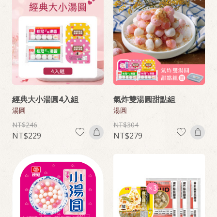
經典大小湯圓4入組
氣炸雙湯圓甜點組
湯圓
湯圓
246
304
229
279