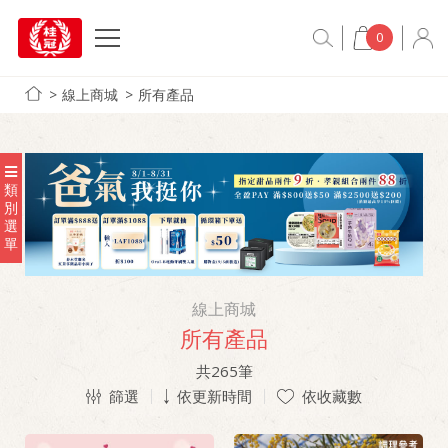
0
線上商城
所有產品
類
別
選
單
線上商城
所有產品
共
265
筆
篩選
依更新時間
依收藏數