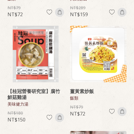
79
289
72
159
【桂冠營養研究室】腐竹
薑黃素炒飯
鮮菇雞湯
飯類
美味健力湯
79
180
72
150