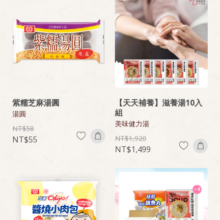
紫糯芝麻湯圓
【天天補養】滋養湯10入
組
湯圓
美味健力湯
58
1,920
55
1,499