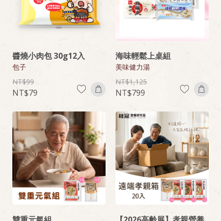
醬燒小肉包 30g12入
海味輕鬆上桌組
包子
美味健力湯
99
1,125
79
799
雙重元氣組
【2026高齡展】孝親營養