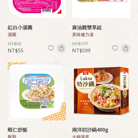
紅白小湯圓
麻油雞雙享組
湯圓
美味健力湯
58
777
55
599
蝦仁炒飯
南洋叻沙鍋400g
飯類
火鍋湯底