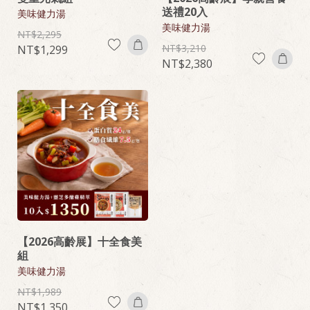
送禮20入
美味健力湯
美味健力湯
2,295
3,210
1,299
2,380
【2026高齡展】十全食美
組
美味健力湯
1,989
1,350