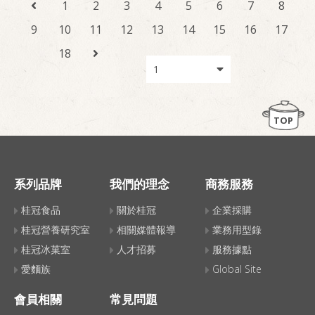
1
2
3
4
5
6
7
8
9
10
11
12
13
14
15
16
17
18
TOP
系列品牌
我們的理念
商務服務
桂冠食品
關於桂冠
企業採購
桂冠營養研究室
相關媒體報導
業務用型錄
桂冠冰菓室
人才招募
服務據點
愛麵族
Global Site
會員相關
常見問題