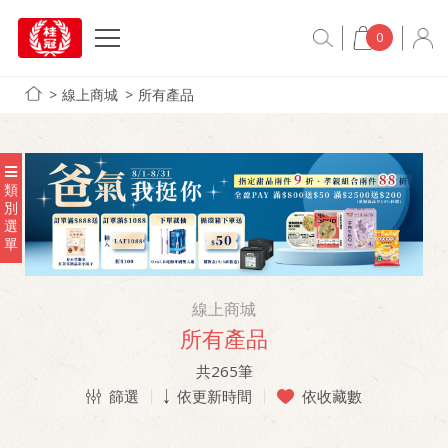
0
線上商城
所有產品
類
別
選
單
線上商城
所有產品
共
265
筆
篩選
依更新時間
依收藏數