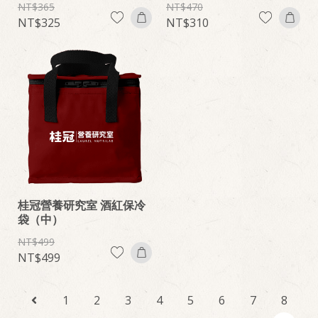
365
470
325
310
桂冠營養研究室 酒紅保冷
袋（中）
499
499
1
2
3
4
5
6
7
8