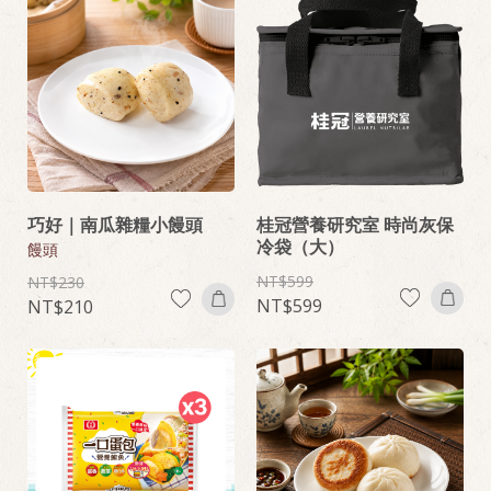
巧好｜南瓜雜糧小饅頭
桂冠營養研究室 時尚灰保
冷袋（大）
饅頭
599
230
599
210