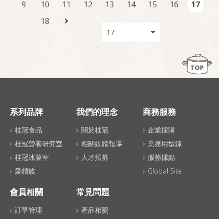
9
10
11
12
13
14
15
16
17
18
TOP
系列品牌
我們的理念
商務服務
桂冠食品
關於桂冠
企業採購
桂冠營養研究室
相關媒體報導
業務用型錄
桂冠冰菓室
人才招募
服務據點
愛麵族
Global Site
會員相關
常見問題
訂單管理
產品相關