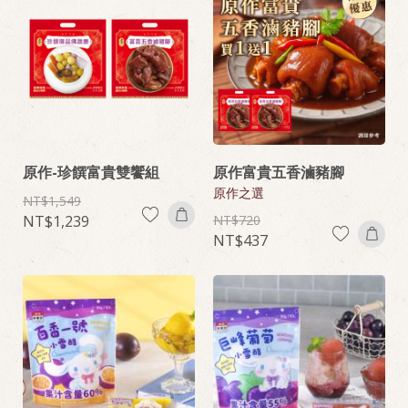
原作-珍饌富貴雙饗組
原作富貴五香滷豬腳
原作之選
1,549
1,239
720
437