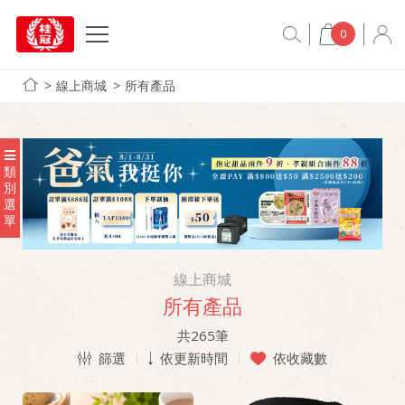
0
線上商城
所有產品
類
別
選
單
線上商城
所有產品
共
265
筆
篩選
依更新時間
依收藏數