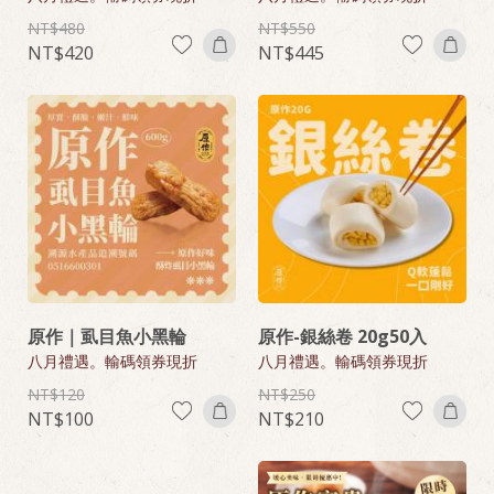
480
550
420
445
原作｜虱目魚小黑輪
原作-銀絲卷 20g50入
八月禮遇。輸碼領券現折
八月禮遇。輸碼領券現折
120
250
100
210