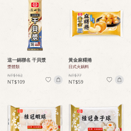
這一鍋聯名 干貝漿
黃金麻糬捲
漿體類
日式火鍋料
162
77
109
59