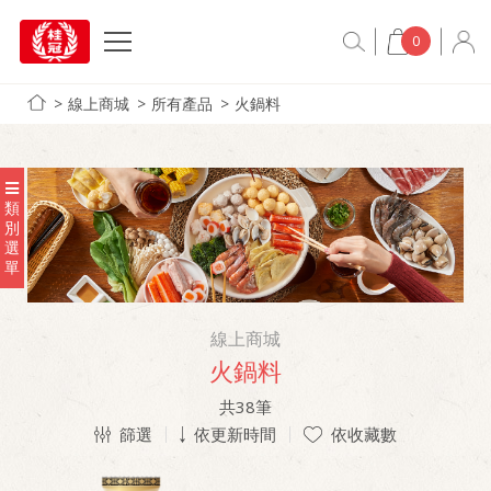
0
線上商城
所有產品
火鍋料
類
別
選
單
線上商城
火鍋料
共
38
筆
篩選
依更新時間
依收藏數