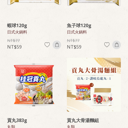
蝦球120g
魚子球120g
日式火鍋料
日式火鍋料
77
77
59
59
貢丸383g
貢丸大骨湯麵組
丸類
丸類