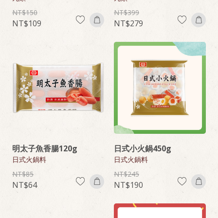
150
399
109
279
明太子魚香腸120g
日式小火鍋450g
日式火鍋料
日式火鍋料
85
245
64
190