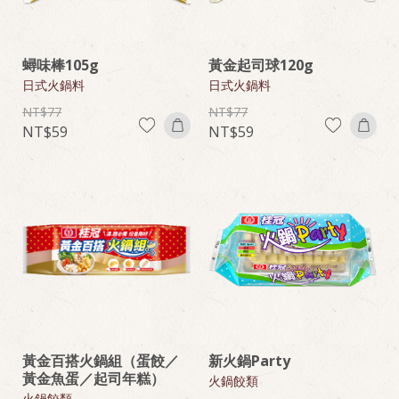
蟳味棒105g
黃金起司球120g
日式火鍋料
日式火鍋料
77
77
59
59
黃金百搭火鍋組（蛋餃／
新火鍋Party
黃金魚蛋／起司年糕）
火鍋餃類
火鍋餃類