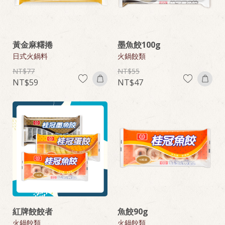
黃金麻糬捲
墨魚餃100g
日式火鍋料
火鍋餃類
77
55
59
47
紅牌餃餃者
魚餃90g
火鍋餃類
火鍋餃類