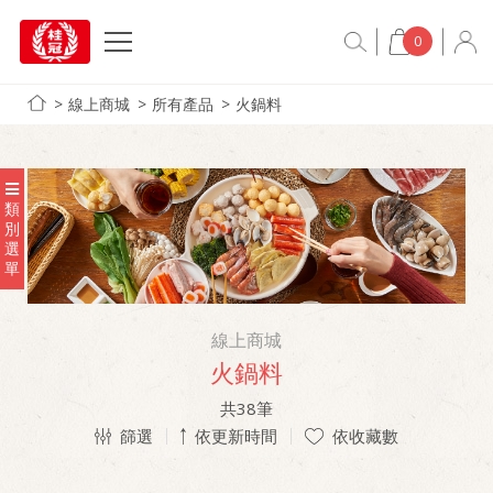
0
線上商城
所有產品
火鍋料
類
別
選
單
線上商城
火鍋料
共
38
筆
篩選
依更新時間
依收藏數