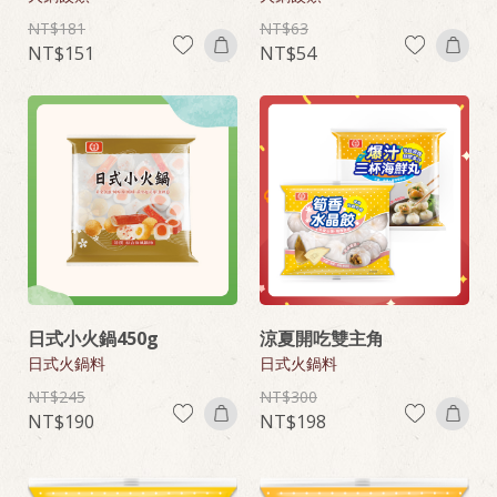
181
63
151
54
日式小火鍋450g
涼夏開吃雙主角
日式火鍋料
日式火鍋料
245
300
190
198