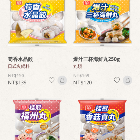
筍香水晶餃
爆汁三杯海鮮丸250g
日式火鍋料
丸類
150
159
139
120