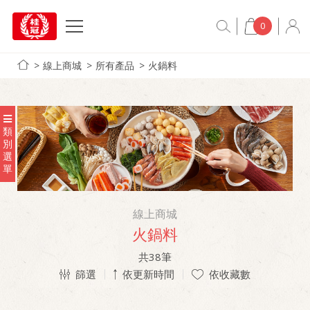
0
線上商城
所有產品
火鍋料
類
別
選
單
線上商城
火鍋料
共
38
筆
篩選
依更新時間
依收藏數