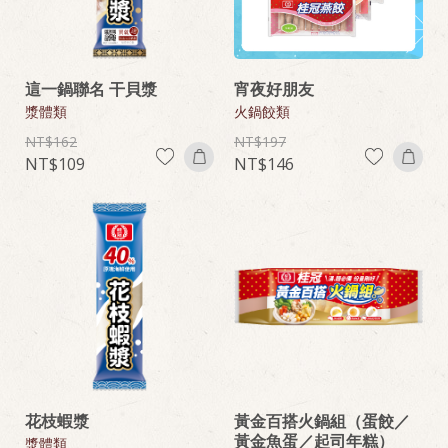
這一鍋聯名 干貝漿
宵夜好朋友
漿體類
火鍋餃類
162
197
109
146
花枝蝦漿
黃金百搭火鍋組（蛋餃／
黃金魚蛋／起司年糕）
漿體類