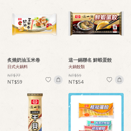
炙燒奶油玉米卷
這一鍋聯名 鮮蝦蛋餃
日式火鍋料
火鍋餃類
77
59
59
54