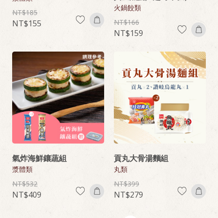
火鍋餃類
185
166
155
159
氣炸海鮮鑲蔬組
貢丸大骨湯麵組
漿體類
丸類
532
399
409
279